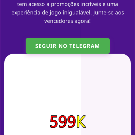
tem acesso a promoções incríveis e uma
experiência de jogo inigualável. Junte-se aos
vencedores agora!
SEGUIR NO TELEGRAM