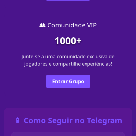
👥 Comunidade VIP
1000+
Junte-se a uma comunidade exclusiva de
jogadores e compartilhe experiências!
Entrar Grupo
📱 Como Seguir no Telegram