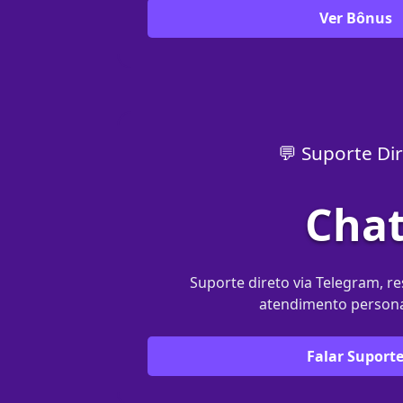
Ver Bônus
💬 Suporte Di
Cha
Suporte direto via Telegram, r
atendimento persona
Falar Suport