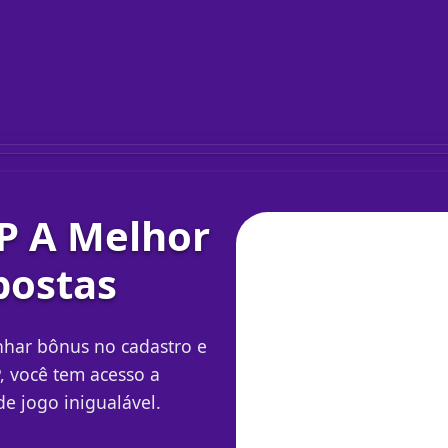
P A Melhor
postas
har bônus no cadastro e
 você tem acesso a
e jogo inigualável.