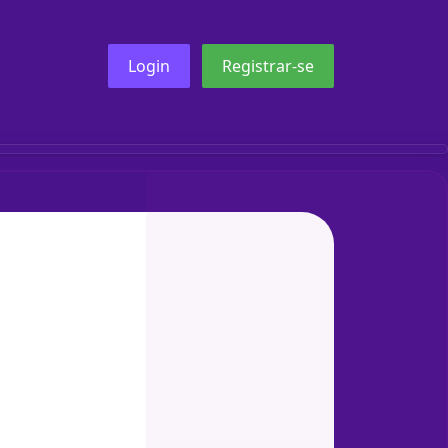
Login
Registrar-se