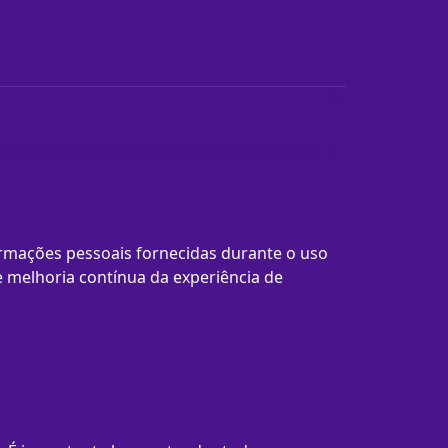
ormações pessoais fornecidas durante o uso
e melhoria contínua da experiência de