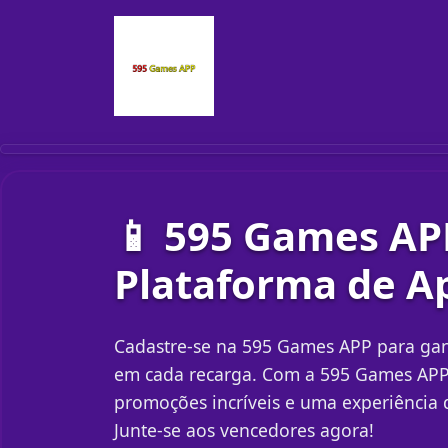
📱 595 Games AP
Plataforma de A
Cadastre-se na 595 Games APP para gan
em cada recarga. Com a 595 Games APP,
promoções incríveis e uma experiência d
Junte-se aos vencedores agora!