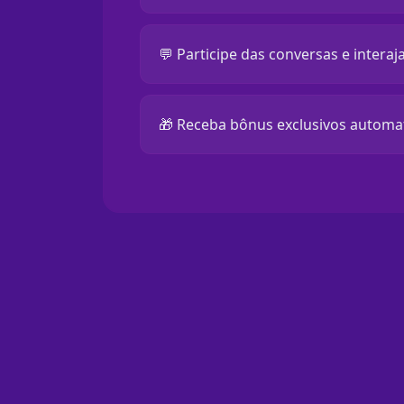
💬 Participe das conversas e interaj
🎁 Receba bônus exclusivos autom