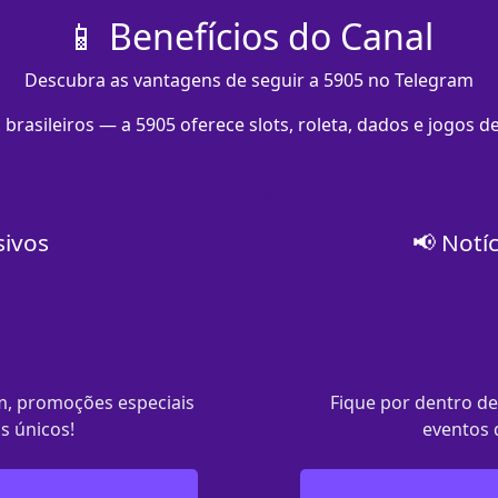
📱 Benefícios do Canal
Descubra as vantagens de seguir a 5905 no Telegram
s brasileiros — a 5905 oferece slots, roleta, dados e jogos 
sivos
📢 Notí
m, promoções especiais
Fique por dentro d
s únicos!
eventos 