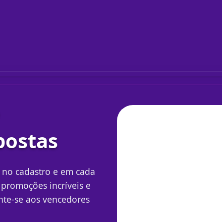
postas
 no cadastro e em cada
 promoções incríveis e
unte-se aos vencedores