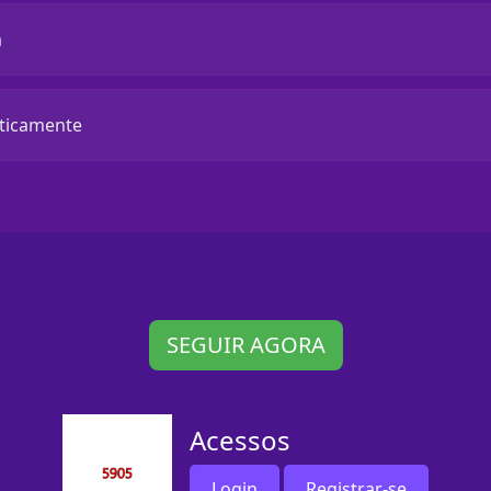
a
aticamente
SEGUIR AGORA
Acessos
Login
Registrar-se