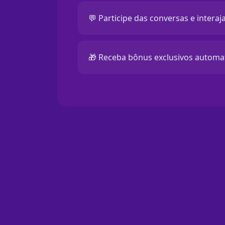
💬 Participe das conversas e interaj
🎁 Receba bônus exclusivos autom