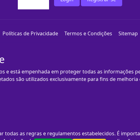
Políticas de Privacidade
Termos e Condições
Sitemap
de
rios e está empenhada em proteger todas as informações p
tados são utilizados exclusivamente para fins de melhoria
 todas as regras e regulamentos estabelecidos. É importa