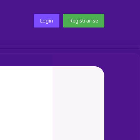
Login
Registrar-se