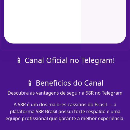
📱 Canal Oficial no Telegram!
📱 Benefícios do Canal
Descubra as vantagens de seguir a 58R no Telegram
A 58R é um dos maiores cassinos do Brasil — a
plataforma 58R Brasil possui forte respaldo e uma
equipe profissional que garante a melhor experiência.