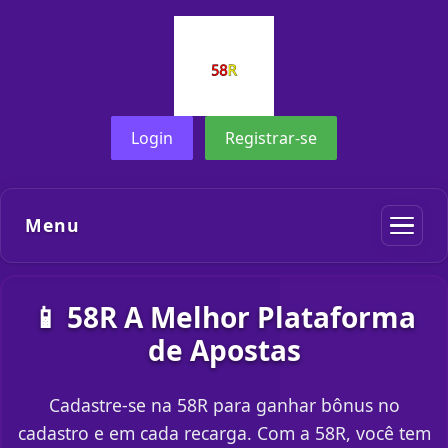
Login
Registrar-se
Menu
📱 58R A Melhor Plataforma
de Apostas
Cadastre-se na 58R para ganhar bônus no
cadastro e em cada recarga. Com a 58R, você tem