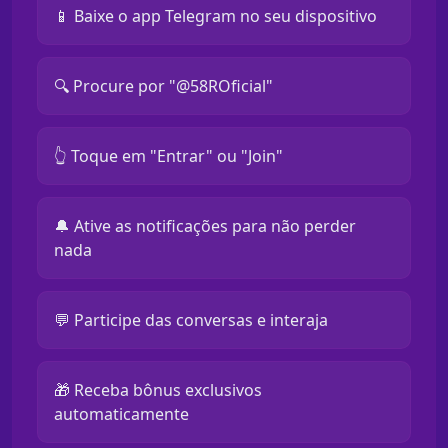
📱 Baixe o app Telegram no seu dispositivo
🔍 Procure por "@58ROficial"
👆 Toque em "Entrar" ou "Join"
🔔 Ative as notificações para não perder
nada
💬 Participe das conversas e interaja
🎁 Receba bônus exclusivos
automaticamente