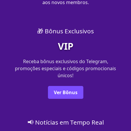
aos novos membros.
🎁 Bônus Exclusivos
VIP
Receba bônus exclusivos do Telegram,
promoções especiais e códigos promocionais
únicos!
Ver Bônus
📢 Notícias em Tempo Real