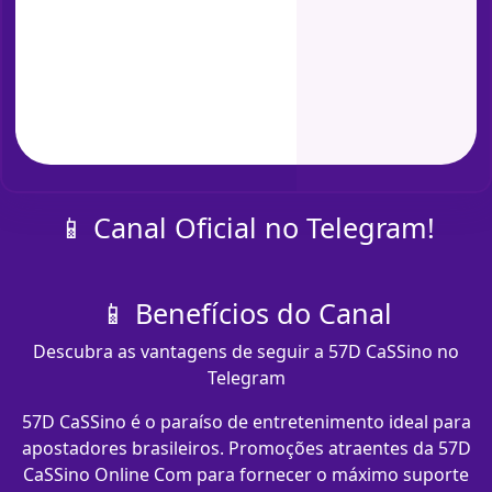
📱 Canal Oficial no Telegram!
📱 Benefícios do Canal
Descubra as vantagens de seguir a 57D CaSSino no
Telegram
57D CaSSino é o paraíso de entretenimento ideal para
apostadores brasileiros. Promoções atraentes da 57D
CaSSino Online Com para fornecer o máximo suporte