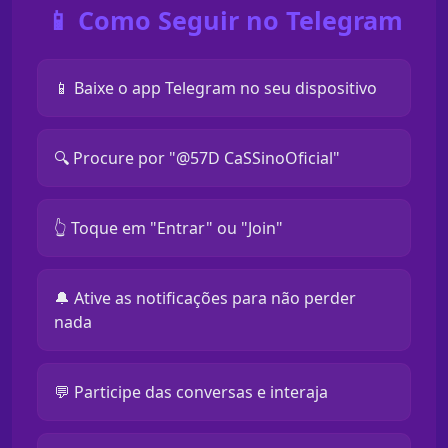
📱 Como Seguir no Telegram
📱 Baixe o app Telegram no seu dispositivo
🔍 Procure por "@57D CaSSinoOficial"
👆 Toque em "Entrar" ou "Join"
🔔 Ative as notificações para não perder
nada
💬 Participe das conversas e interaja