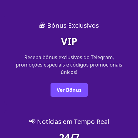
🎁 Bônus Exclusivos
VIP
Receba bônus exclusivos do Telegram,
promoções especiais e códigos promocionais
únicos!
Ver Bônus
📢 Notícias em Tempo Real
24/7