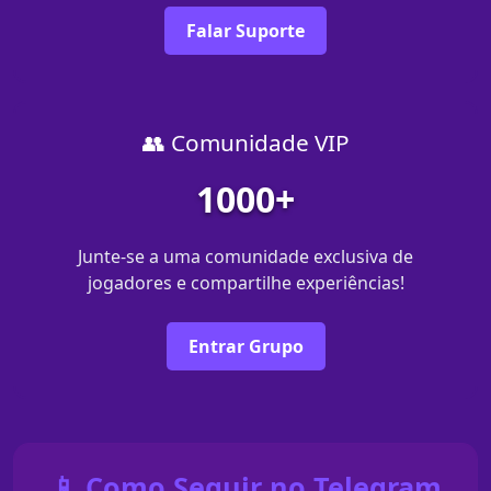
Falar Suporte
👥 Comunidade VIP
1000+
Junte-se a uma comunidade exclusiva de
jogadores e compartilhe experiências!
Entrar Grupo
📱 Como Seguir no Telegram