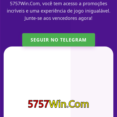
5757Win.Com, você tem acesso a promoções
incríveis e uma experiência de jogo inigualável.
Junte-se aos vencedores agora!
SEGUIR NO TELEGRAM