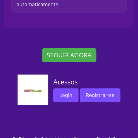
automaticamente
SEGUIR AGORA
Acessos
Login
Registrar-se