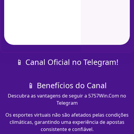
📱 Canal Oficial no Telegram!
📱 Benefícios do Canal
Descubra as vantagens de seguir a 5757Win.Com no
Telegram
Os esportes virtuais não são afetados pelas condições
climáticas, garantindo uma experiência de apostas
consistente e confiável.