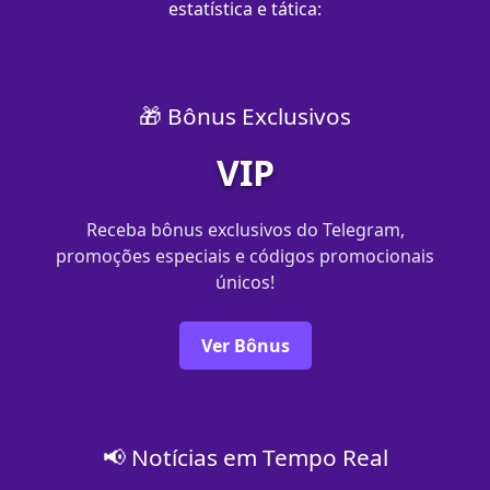
estatística e tática:
🎁 Bônus Exclusivos
VIP
Receba bônus exclusivos do Telegram,
promoções especiais e códigos promocionais
únicos!
Ver Bônus
📢 Notícias em Tempo Real