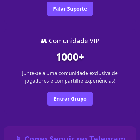
Falar Suporte
👥 Comunidade VIP
1000+
Junte-se a uma comunidade exclusiva de
jogadores e compartilhe experiências!
Entrar Grupo
📱 Como Seguir no Telegram