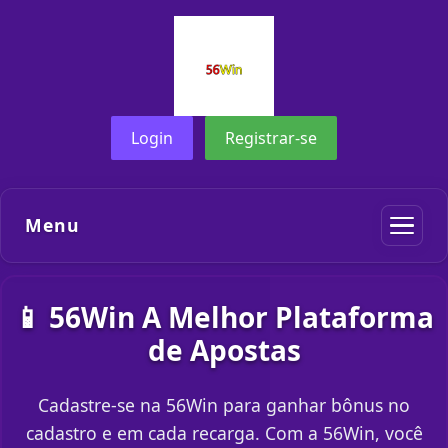
Login
Registrar-se
Menu
📱 56Win A Melhor Plataforma
de Apostas
Cadastre-se na 56Win para ganhar bônus no
cadastro e em cada recarga. Com a 56Win, você