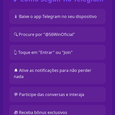
📱 Baixe o app Telegram no seu dispositivo
🔍 Procure por "@56WinOficial"
👆 Toque em "Entrar" ou "Join"
🔔 Ative as notificações para não perder
nada
💬 Participe das conversas e interaja
🎁 Receba bônus exclusivos