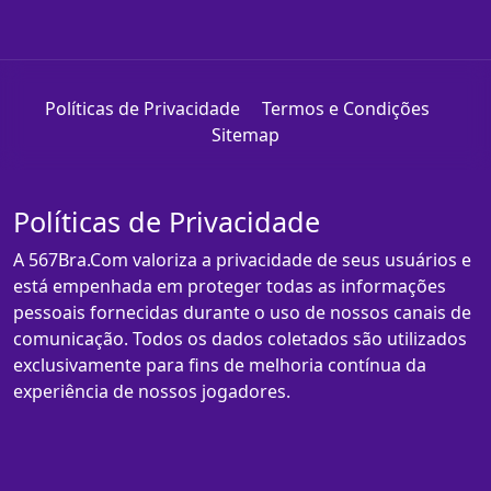
Políticas de Privacidade
Termos e Condições
Sitemap
Políticas de Privacidade
A 567Bra.Com valoriza a privacidade de seus usuários e
está empenhada em proteger todas as informações
pessoais fornecidas durante o uso de nossos canais de
comunicação. Todos os dados coletados são utilizados
exclusivamente para fins de melhoria contínua da
experiência de nossos jogadores.