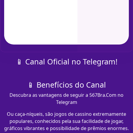
📱 Canal Oficial no Telegram!
📱 Benefícios do Canal
Descubra as vantagens de seguir a 567Bra.Com no
Telegram
Ou caça-níqueis, são jogos de cassino extremamente
populares, conhecidos pela sua facilidade de jogar,
gráficos vibrantes e possibilidade de prêmios enormes.