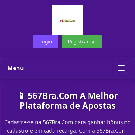
Login
Registrar-se
Menu
📱 567Bra.Com A Melhor
Plataforma de Apostas
Cadastre-se na 567Bra.Com para ganhar bônus no
cadastro e em cada recarga. Com a 567Bra.Com,