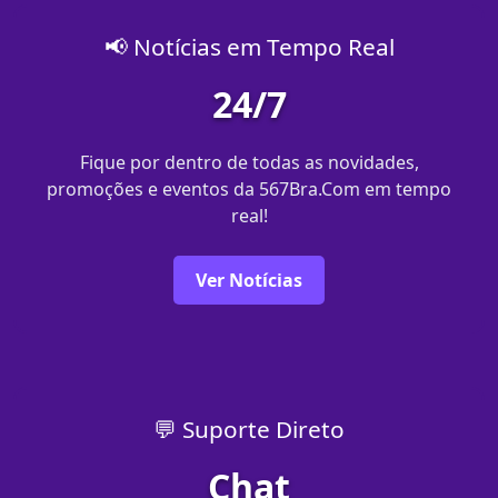
📢 Notícias em Tempo Real
24/7
Fique por dentro de todas as novidades,
promoções e eventos da 567Bra.Com em tempo
real!
Ver Notícias
💬 Suporte Direto
Chat