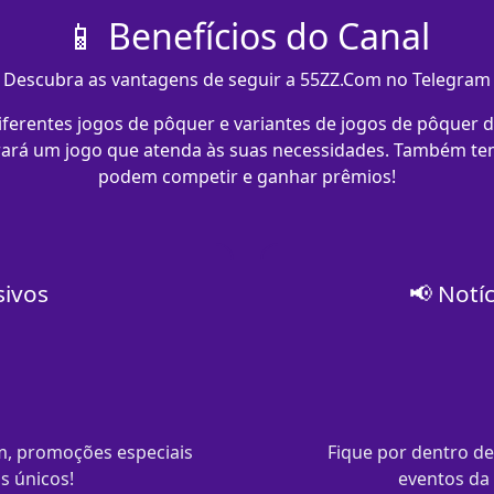
📱 Benefícios do Canal
Descubra as vantagens de seguir a 55ZZ.Com no Telegram
diferentes jogos de pôquer e variantes de jogos de pôquer
ará um jogo que atenda às suas necessidades. Também te
podem competir e ganhar prêmios!
sivos
📢 Notí
m, promoções especiais
Fique por dentro d
s únicos!
eventos da