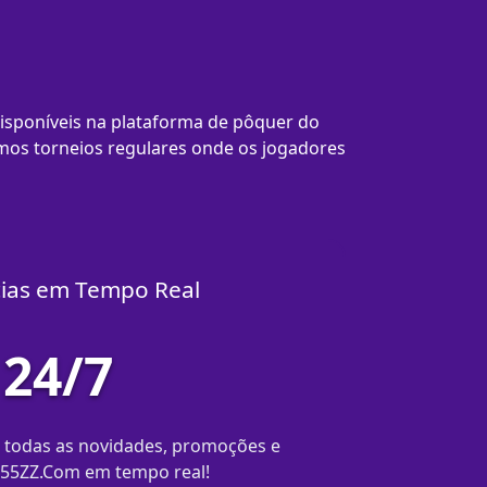
 disponíveis na plataforma de pôquer do
mos torneios regulares onde os jogadores
cias em Tempo Real
24/7
e todas as novidades, promoções e
 55ZZ.Com em tempo real!