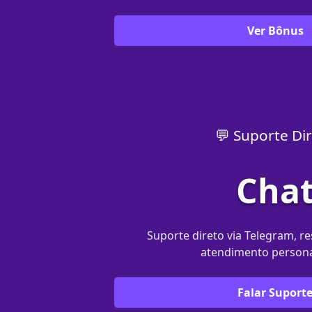
Ver Bônus
💬 Suporte Di
Cha
Suporte direto via Telegram, r
atendimento persona
Falar Suport