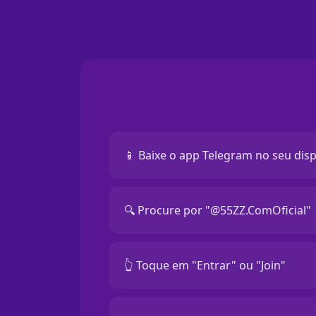
📱 Baixe o app Telegram no seu disp
🔍 Procure por "@55ZZ.ComOficial"
👆 Toque em "Entrar" ou "Join"