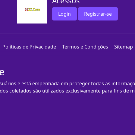
Acessos
Login
Registrar-se
Políticas de Privacidade
Termos e Condições
Sitemap
de
usuários e está empenhada em proteger todas as informaçõ
os coletados são utilizados exclusivamente para fins de m