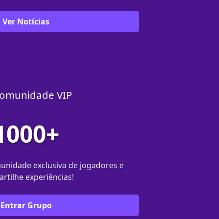
Ver Notícias
Comunidade VIP
1000+
unidade exclusiva de jogadores e
rtilhe experiências!
Entrar Grupo