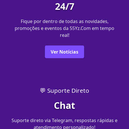
24/7
Fique por dentro de todas as novidades,
promoções e eventos da 55Yz.Com em tempo
real!
Ver Notícias
💬 Suporte Direto
Chat
Suporte direto via Telegram, respostas rápidas e
atendimento personalizado!