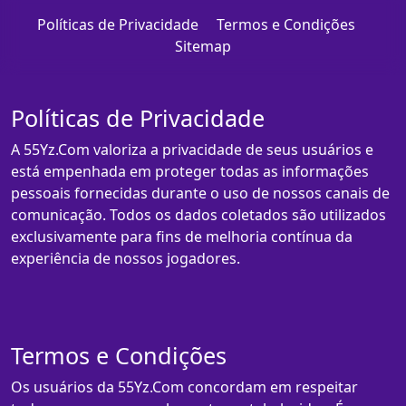
Políticas de Privacidade
Termos e Condições
Sitemap
Políticas de Privacidade
A 55Yz.Com valoriza a privacidade de seus usuários e
está empenhada em proteger todas as informações
pessoais fornecidas durante o uso de nossos canais de
comunicação. Todos os dados coletados são utilizados
exclusivamente para fins de melhoria contínua da
experiência de nossos jogadores.
Termos e Condições
Os usuários da 55Yz.Com concordam em respeitar