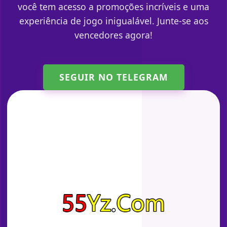
você tem acesso a promoções incríveis e uma
experiência de jogo inigualável. Junte-se aos
vencedores agora!
SEGUIR NO TELEGRAM