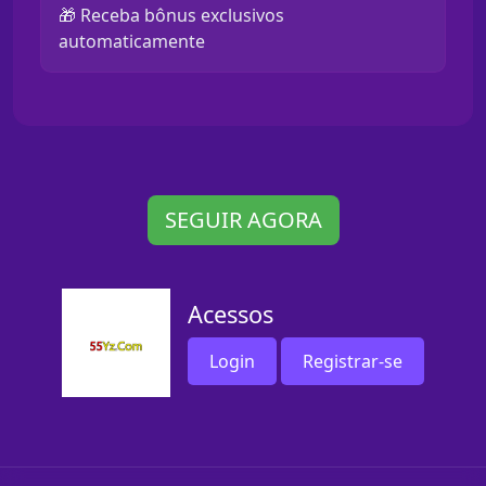
🎁 Receba bônus exclusivos
automaticamente
SEGUIR AGORA
Acessos
Login
Registrar-se