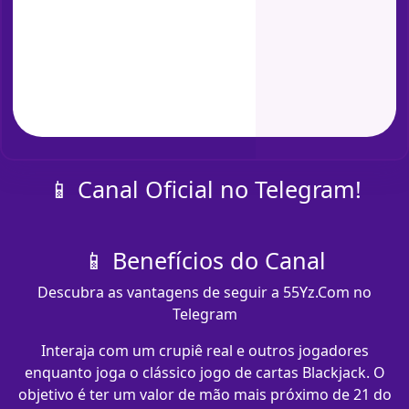
📱 Canal Oficial no Telegram!
📱 Benefícios do Canal
Descubra as vantagens de seguir a 55Yz.Com no
Telegram
Interaja com um crupiê real e outros jogadores
enquanto joga o clássico jogo de cartas Blackjack. O
objetivo é ter um valor de mão mais próximo de 21 do