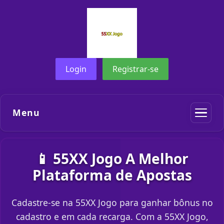
Login
Registrar-se
Menu
📱 55XX Jogo A Melhor
Plataforma de Apostas
Cadastre-se na 55XX Jogo para ganhar bônus no
cadastro e em cada recarga. Com a 55XX Jogo,