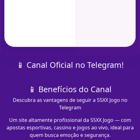
📱 Canal Oficial no Telegram!
📱 Benefícios do Canal
Descubra as vantagens de seguir a 55XX Jogo no
Telegram
Um site altamente profissional da 55XX Jogo — com
apostas esportivas, cassino e jogos ao vivo, ideal para
quem busca emoção e segurança.