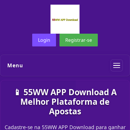
Login
Registrar-se
Menu
📱 55WW APP Download A
Melhor Plataforma de
Apostas
Cadastre-se na 55WW APP Download para ganhar