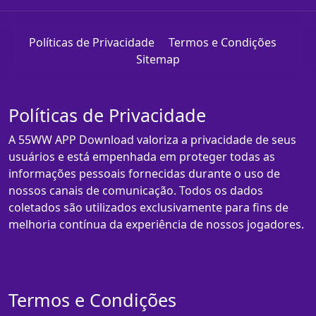
Políticas de Privacidade
Termos e Condições
Sitemap
Políticas de Privacidade
A 55WW APP Download valoriza a privacidade de seus
usuários e está empenhada em proteger todas as
informações pessoais fornecidas durante o uso de
nossos canais de comunicação. Todos os dados
coletados são utilizados exclusivamente para fins de
melhoria contínua da experiência de nossos jogadores.
Termos e Condições