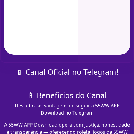
📱 Canal Oficial no Telegram!
📱 Benefícios do Canal
Descubra as vantagens de seguir a 55WW APP
Download no Telegram
A 55WW APP Download opera com justiça, honestidade
e transparência — oferecendo roleta, jogos da 55WW