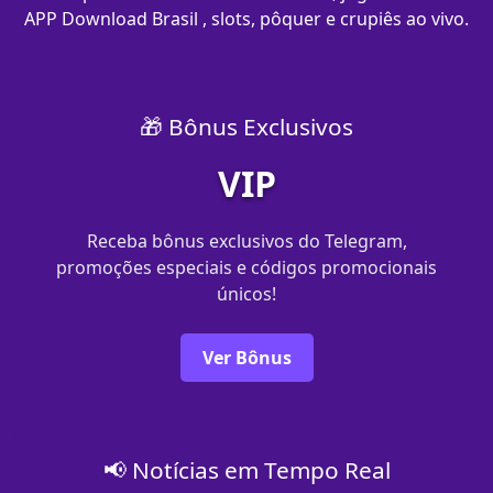
APP Download Brasil , slots, pôquer e crupiês ao vivo.
🎁 Bônus Exclusivos
VIP
Receba bônus exclusivos do Telegram,
promoções especiais e códigos promocionais
únicos!
Ver Bônus
📢 Notícias em Tempo Real