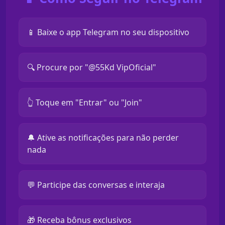
📱 Baixe o app Telegram no seu dispositivo
🔍 Procure por "@55Kd VipOficial"
👆 Toque em "Entrar" ou "Join"
🔔 Ative as notificações para não perder
nada
💬 Participe das conversas e interaja
🎁 Receba bônus exclusivos