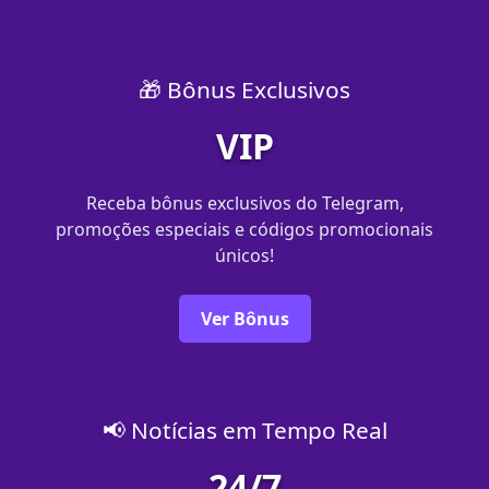
🎁 Bônus Exclusivos
VIP
Receba bônus exclusivos do Telegram,
promoções especiais e códigos promocionais
únicos!
Ver Bônus
📢 Notícias em Tempo Real
24/7