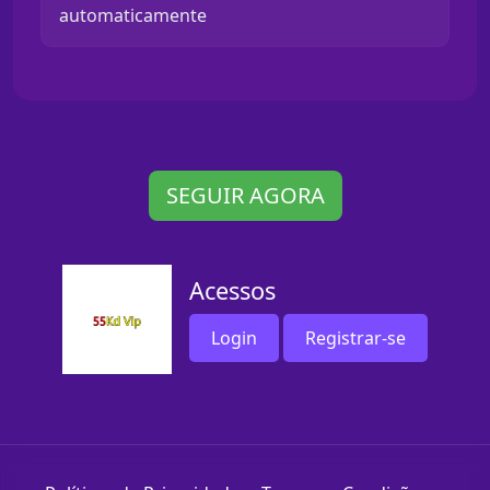
automaticamente
SEGUIR AGORA
Acessos
Login
Registrar-se