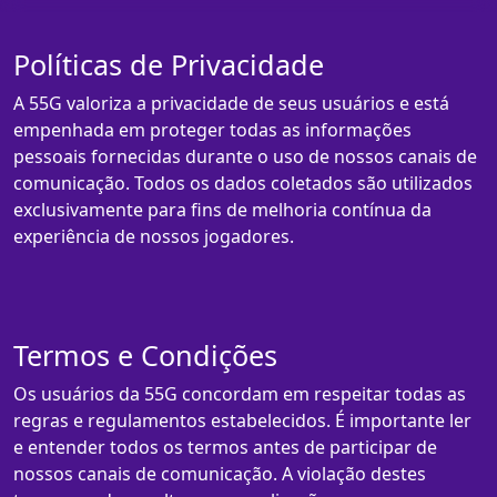
Políticas de Privacidade
A 55G valoriza a privacidade de seus usuários e está
empenhada em proteger todas as informações
pessoais fornecidas durante o uso de nossos canais de
comunicação. Todos os dados coletados são utilizados
exclusivamente para fins de melhoria contínua da
experiência de nossos jogadores.
Termos e Condições
Os usuários da 55G concordam em respeitar todas as
regras e regulamentos estabelecidos. É importante ler
e entender todos os termos antes de participar de
nossos canais de comunicação. A violação destes