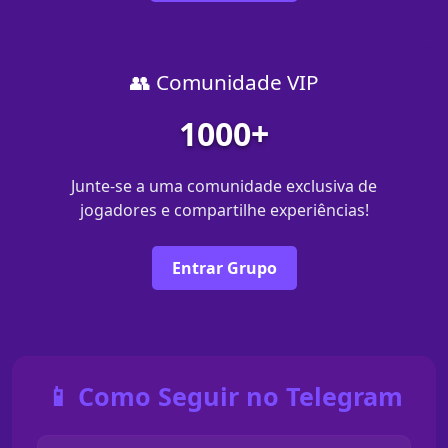
👥 Comunidade VIP
1000+
Junte-se a uma comunidade exclusiva de
jogadores e compartilhe experiências!
Entrar Grupo
📱 Como Seguir no Telegram