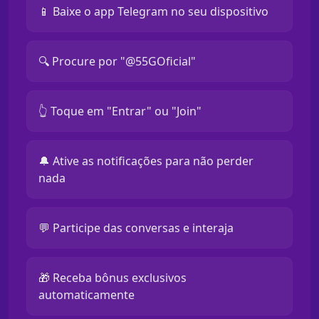
📱 Baixe o app Telegram no seu dispositivo
🔍 Procure por "@55GOficial"
👆 Toque em "Entrar" ou "Join"
🔔 Ative as notificações para não perder
nada
💬 Participe das conversas e interaja
🎁 Receba bônus exclusivos
automaticamente