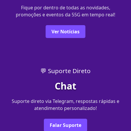
Fique por dentro de todas as novidades,
promoções e eventos da 55G em tempo real!
Ver Notícias
💬 Suporte Direto
Chat
Suporte direto via Telegram, respostas rápidas e
atendimento personalizado!
Falar Suporte