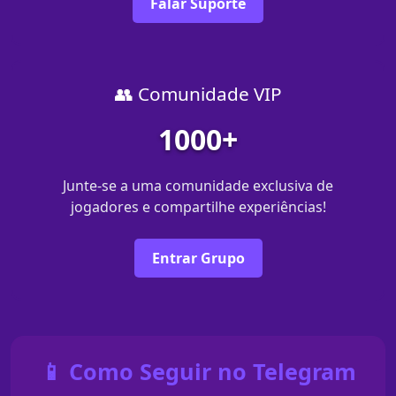
Falar Suporte
👥 Comunidade VIP
1000+
Junte-se a uma comunidade exclusiva de
jogadores e compartilhe experiências!
Entrar Grupo
📱 Como Seguir no Telegram