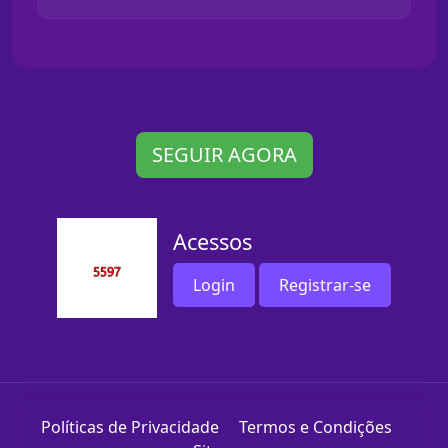
SEGUIR AGORA
Acessos
Login
Registrar-se
Políticas de Privacidade
Termos e Condições