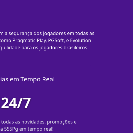
m a segurança dos jogadores em todas as
como Pragmatic Play, PGSoft, e Evolution
ilidade para os jogadores brasileiros.
cias em Tempo Real
24/7
e todas as novidades, promoções e
a 555Pg em tempo real!