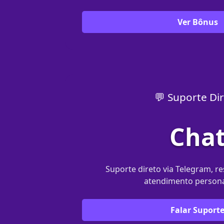
Ver Bônus
💬 Suporte Di
Cha
Suporte direto via Telegram, r
atendimento persona
Falar Suport