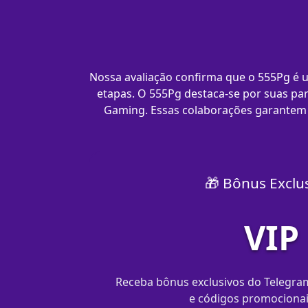
Nossa avaliação confirma que o 555Pg é
etapas. O 555Pg destaca-se por suas par
Gaming. Essas colaborações garantem u
🎁 Bônus Exclu
VIP
Receba bônus exclusivos do Telegra
e códigos promocionai