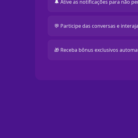
🔔 Ative as notificações para não p
💬 Participe das conversas e interaj
🎁 Receba bônus exclusivos autom