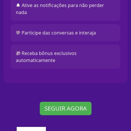
🔔 Ative as notificações para não perder
nada
💬 Participe das conversas e interaja
🎁 Receba bônus exclusivos
automaticamente
SEGUIR AGORA