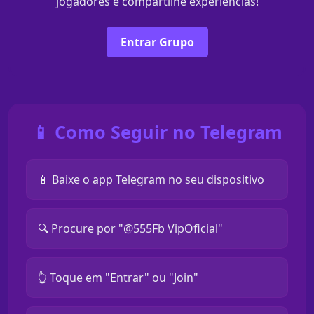
jogadores e compartilhe experiências!
Entrar Grupo
📱 Como Seguir no Telegram
📱 Baixe o app Telegram no seu dispositivo
🔍 Procure por "@555Fb VipOficial"
👆 Toque em "Entrar" ou "Join"