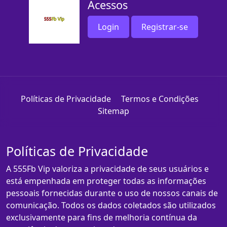
Acessos
Login
Registrar-se
Políticas de Privacidade
Termos e Condições
Sitemap
Políticas de Privacidade
A 555Fb Vip valoriza a privacidade de seus usuários e
está empenhada em proteger todas as informações
pessoais fornecidas durante o uso de nossos canais de
comunicação. Todos os dados coletados são utilizados
exclusivamente para fins de melhoria contínua da