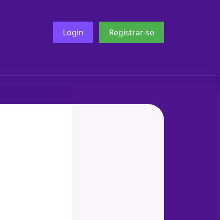
Login
Registrar-se