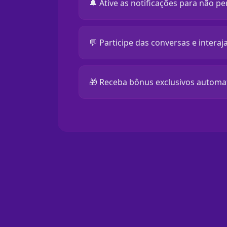
🔔 Ative as notificações para não p
💬 Participe das conversas e interaj
🎁 Receba bônus exclusivos autom