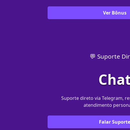
Ver Bônus
💬 Suporte Di
Cha
Suporte direto via Telegram, r
atendimento persona
Falar Suport