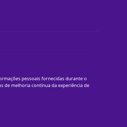
formações pessoais fornecidas durante o
ns de melhoria contínua da experiência de