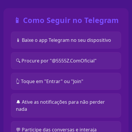
📱 Como Seguir no Telegram
📱 Baixe o app Telegram no seu dispositivo
🔍 Procure por "@5555Z.ComOficial"
👆 Toque em "Entrar" ou "Join"
🔔 Ative as notificações para não perder
nada
💬 Participe das conversas e interaja