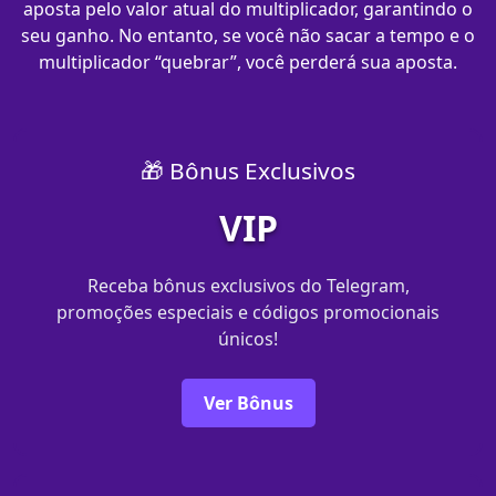
aposta pelo valor atual do multiplicador, garantindo o
seu ganho. No entanto, se você não sacar a tempo e o
multiplicador “quebrar”, você perderá sua aposta.
🎁 Bônus Exclusivos
VIP
Receba bônus exclusivos do Telegram,
promoções especiais e códigos promocionais
únicos!
Ver Bônus