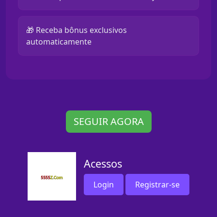
🎁 Receba bônus exclusivos
automaticamente
SEGUIR AGORA
Acessos
Login
Registrar-se