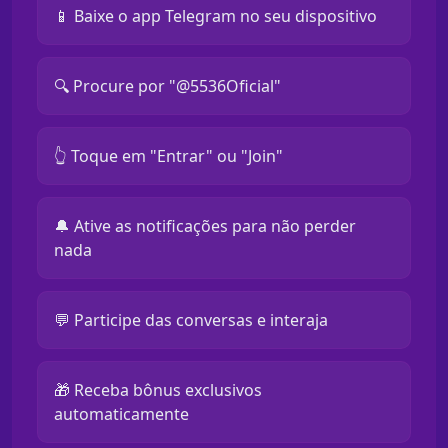
📱 Baixe o app Telegram no seu dispositivo
🔍 Procure por "@5536Oficial"
👆 Toque em "Entrar" ou "Join"
🔔 Ative as notificações para não perder
nada
💬 Participe das conversas e interaja
🎁 Receba bônus exclusivos
automaticamente