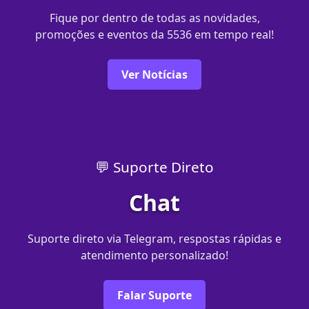
Fique por dentro de todas as novidades,
promoções e eventos da 5536 em tempo real!
Ver Notícias
💬 Suporte Direto
Chat
Suporte direto via Telegram, respostas rápidas e
atendimento personalizado!
Falar Suporte