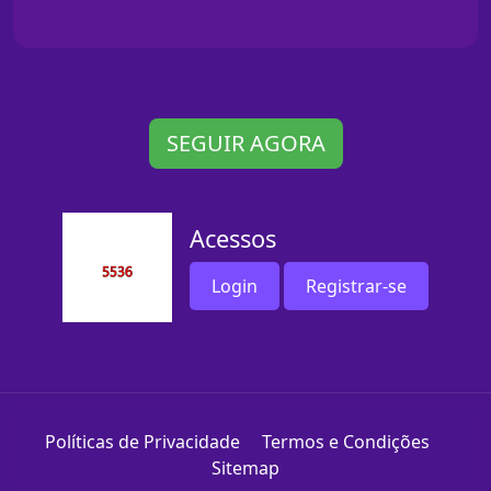
SEGUIR AGORA
Acessos
Login
Registrar-se
Políticas de Privacidade
Termos e Condições
Sitemap