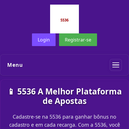
Login
Registrar-se
Menu
📱 5536 A Melhor Plataforma
de Apostas
Cadastre-se na 5536 para ganhar bônus no
cadastro e em cada recarga. Com a 5536, você