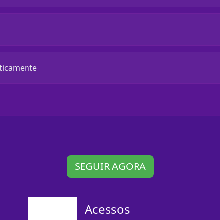
a
aticamente
SEGUIR AGORA
Acessos