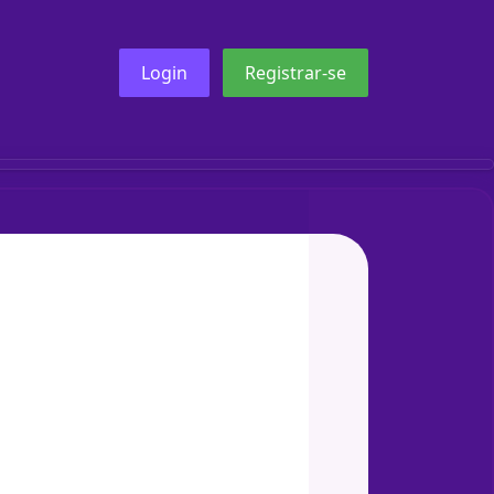
Login
Registrar-se