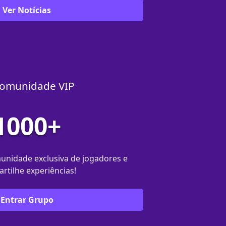
Ver Notícias
Comunidade VIP
1000+
unidade exclusiva de jogadores e
rtilhe experiências!
Entrar Grupo