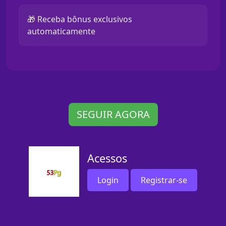
🎁 Receba bônus exclusivos
automaticamente
SEGUIR AGORA
Acessos
Login
Registrar-se