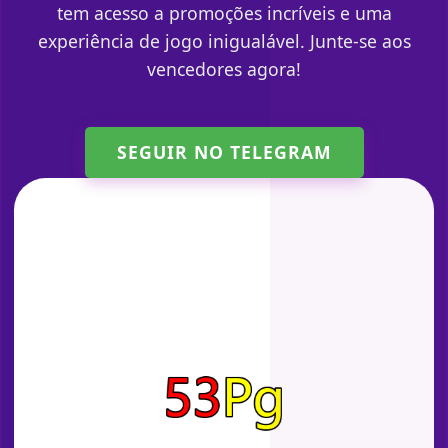
tem acesso a promoções incríveis e uma
experiência de jogo inigualável. Junte-se aos
vencedores agora!
SEGUIR NO TELEGRAM