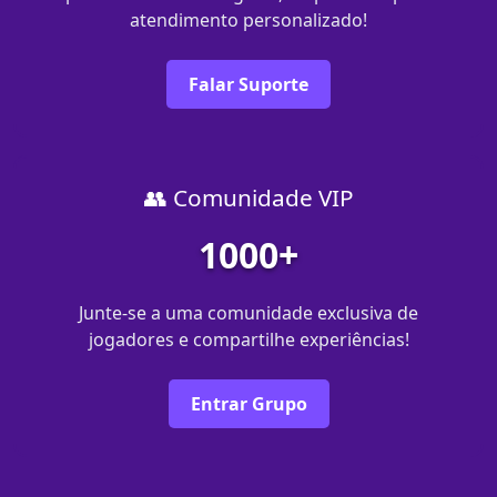
atendimento personalizado!
Falar Suporte
👥 Comunidade VIP
1000+
Junte-se a uma comunidade exclusiva de
jogadores e compartilhe experiências!
Entrar Grupo