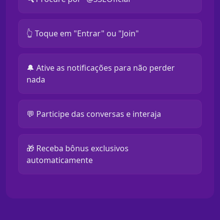
👆 Toque em "Entrar" ou "Join"
🔔 Ative as notificações para não perder
nada
💬 Participe das conversas e interaja
🎁 Receba bônus exclusivos
automaticamente