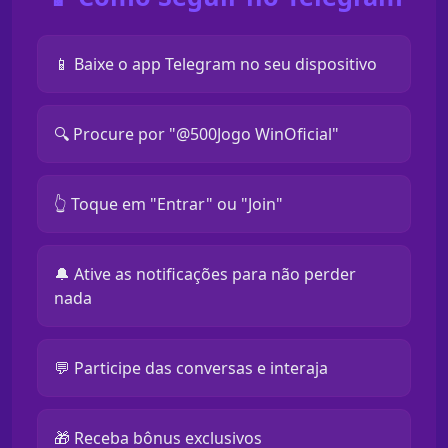
📱 Baixe o app Telegram no seu dispositivo
🔍 Procure por "@500Jogo WinOficial"
👆 Toque em "Entrar" ou "Join"
🔔 Ative as notificações para não perder
nada
💬 Participe das conversas e interaja
🎁 Receba bônus exclusivos