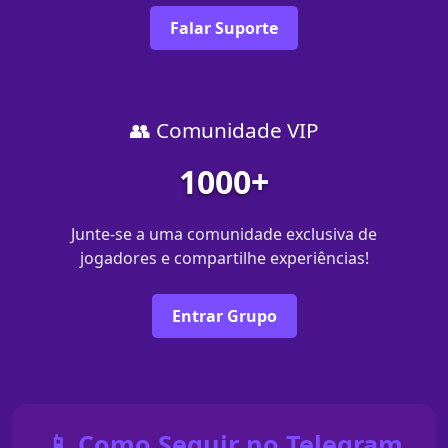
Falar Suporte
👥 Comunidade VIP
1000+
Junte-se a uma comunidade exclusiva de
jogadores e compartilhe experiências!
Entrar Grupo
📱 Como Seguir no Telegram