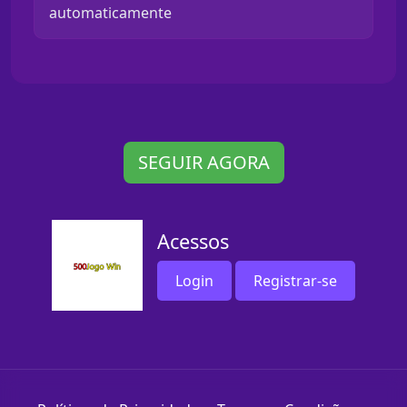
automaticamente
SEGUIR AGORA
Acessos
Login
Registrar-se