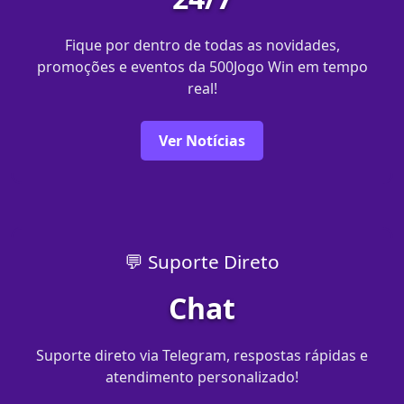
Fique por dentro de todas as novidades,
promoções e eventos da 500Jogo Win em tempo
real!
Ver Notícias
💬 Suporte Direto
Chat
Suporte direto via Telegram, respostas rápidas e
atendimento personalizado!