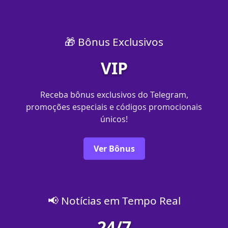
🎁 Bônus Exclusivos
VIP
Receba bônus exclusivos do Telegram,
promoções especiais e códigos promocionais
únicos!
Ver Bônus
📢 Notícias em Tempo Real
24/7