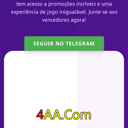
tem acesso a promoções incríveis e uma
experiência de jogo inigualável. Junte-se aos
vencedores agora!
SEGUIR NO TELEGRAM