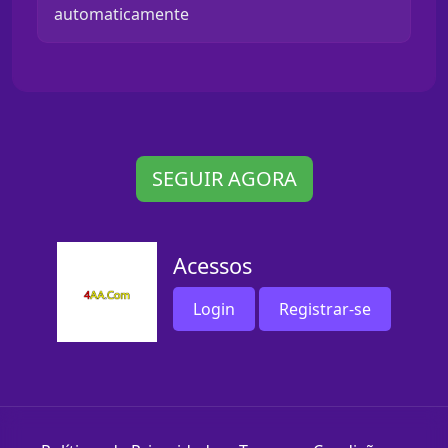
automaticamente
SEGUIR AGORA
Acessos
Login
Registrar-se