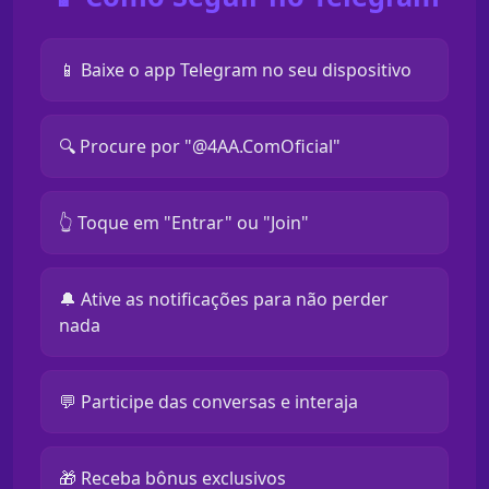
📱 Baixe o app Telegram no seu dispositivo
🔍 Procure por "@4AA.ComOficial"
👆 Toque em "Entrar" ou "Join"
🔔 Ative as notificações para não perder
nada
💬 Participe das conversas e interaja
🎁 Receba bônus exclusivos