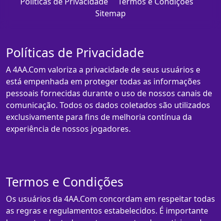
Políticas de Privacidade
Termos e Condições
Sitemap
Políticas de Privacidade
A 4AA.Com valoriza a privacidade de seus usuários e
está empenhada em proteger todas as informações
pessoais fornecidas durante o uso de nossos canais de
comunicação. Todos os dados coletados são utilizados
exclusivamente para fins de melhoria contínua da
experiência de nossos jogadores.
Termos e Condições
Os usuários da 4AA.Com concordam em respeitar todas
as regras e regulamentos estabelecidos. É importante