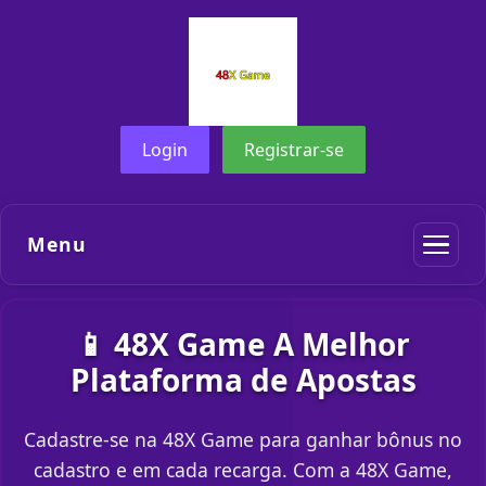
Login
Registrar-se
Menu
📱 48X Game A Melhor
Plataforma de Apostas
Cadastre-se na 48X Game para ganhar bônus no
cadastro e em cada recarga. Com a 48X Game,