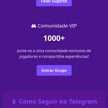
Falar Suporte
👥 Comunidade VIP
1000+
Junte-se a uma comunidade exclusiva de
jogadores e compartilhe experiências!
Entrar Grupo
📱 Como Seguir no Telegram