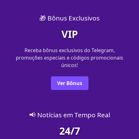
🎁 Bônus Exclusivos
VIP
Receba bônus exclusivos do Telegram,
promoções especiais e códigos promocionais
únicos!
Ver Bônus
📢 Notícias em Tempo Real
24/7