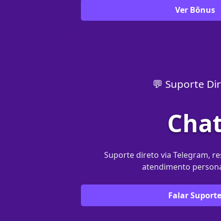
Ver Bônus
💬 Suporte Di
Cha
Suporte direto via Telegram, r
atendimento persona
Falar Suport