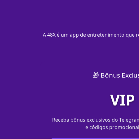
A 48X é um app de entretenimento que r
🎁 Bônus Exclu
VIP
Receba bônus exclusivos do Telegra
e códigos promocionai