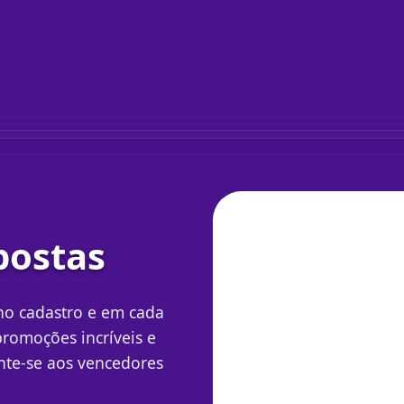
postas
no cadastro e em cada
promoções incríveis e
unte-se aos vencedores