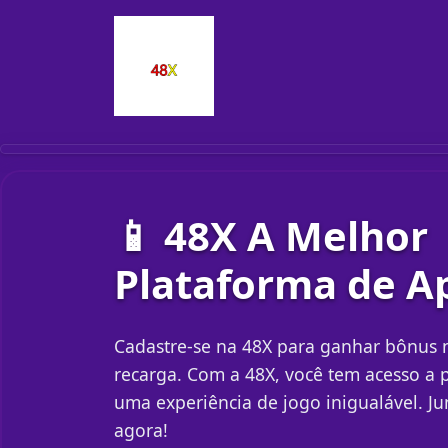
📱 48X A Melhor
Plataforma de A
Cadastre-se na 48X para ganhar bônus 
recarga. Com a 48X, você tem acesso a 
uma experiência de jogo inigualável. J
agora!