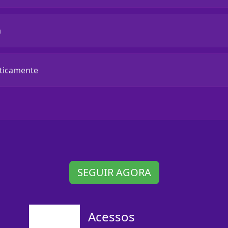
a
aticamente
SEGUIR AGORA
Acessos