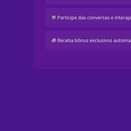
💬 Participe das conversas e interaj
🎁 Receba bônus exclusivos autom