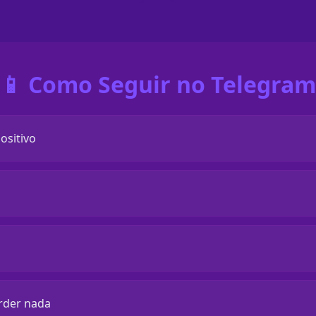
📱 Como Seguir no Telegram
ositivo
erder nada