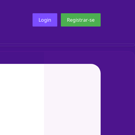
Login
Registrar-se