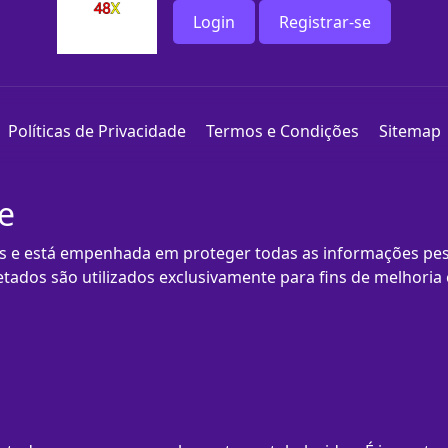
Login
Registrar-se
Políticas de Privacidade
Termos e Condições
Sitemap
de
ios e está empenhada em proteger todas as informações pe
tados são utilizados exclusivamente para fins de melhoria