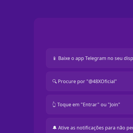
📱 Baixe o app Telegram no seu disp
🔍 Procure por "@48XOficial"
👆 Toque em "Entrar" ou "Join"
🔔 Ative as notificações para não p