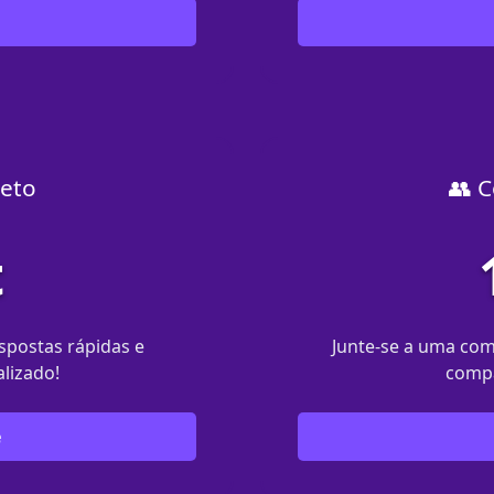
reto
👥 
t
espostas rápidas e
Junte-se a uma com
lizado!
compa
e