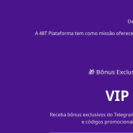
De
A 48T Plataforma tem como missão oferecer
🎁 Bônus Exclu
VIP
Receba bônus exclusivos do Telegra
e códigos promocionai