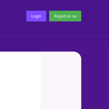
Login
Registrar-se