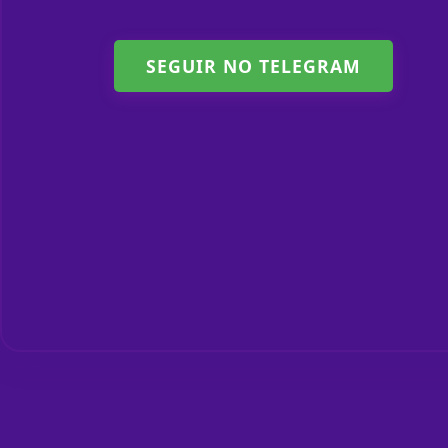
SEGUIR NO TELEGRAM