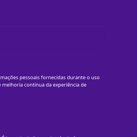
ormações pessoais fornecidas durante o uso
e melhoria contínua da experiência de