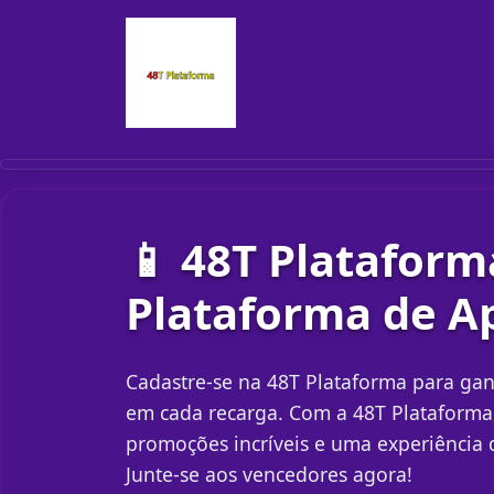
📱 48T Platafor
Plataforma de A
Cadastre-se na 48T Plataforma para ga
em cada recarga. Com a 48T Plataforma
promoções incríveis e uma experiência d
Junte-se aos vencedores agora!