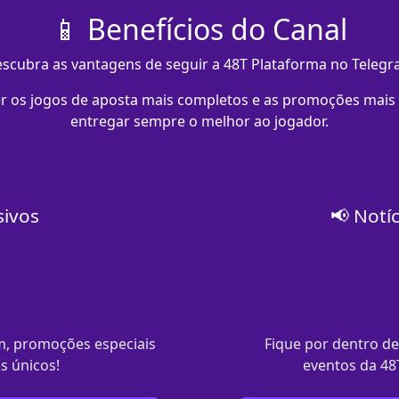
📱 Benefícios do Canal
scubra as vantagens de seguir a 48T Plataforma no Teleg
 os jogos de aposta mais completos e as promoções mais a
entregar sempre o melhor ao jogador.
sivos
📢 Notí
m, promoções especiais
Fique por dentro d
s únicos!
eventos da 48