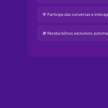
💬 Participe das conversas e interaj
🎁 Receba bônus exclusivos autom