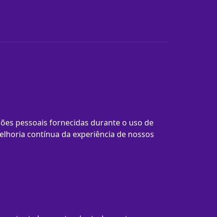
ções pessoais fornecidas durante o uso de
elhoria contínua da experiência de nossos