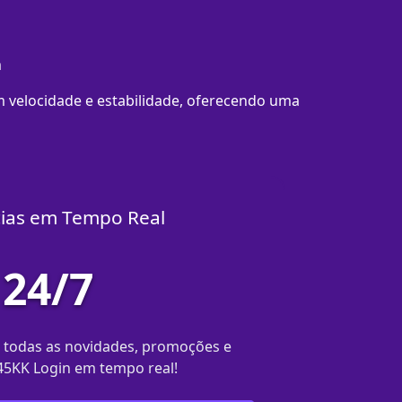
m
 velocidade e estabilidade, oferecendo uma
cias em Tempo Real
24/7
e todas as novidades, promoções e
45KK Login em tempo real!