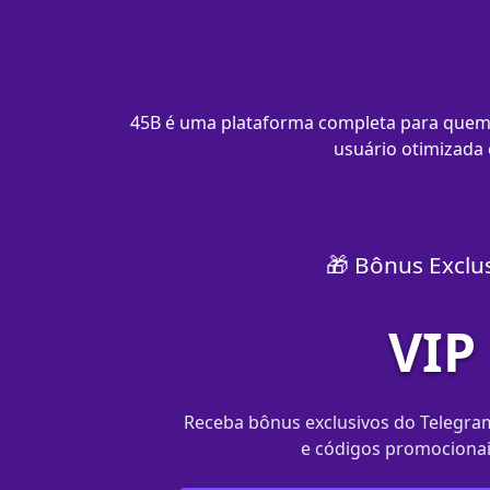
45B é uma plataforma completa para quem 
usuário otimizada 
🎁 Bônus Exclu
VIP
Receba bônus exclusivos do Telegra
e códigos promocionai