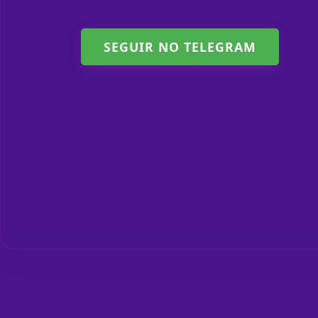
SEGUIR NO TELEGRAM