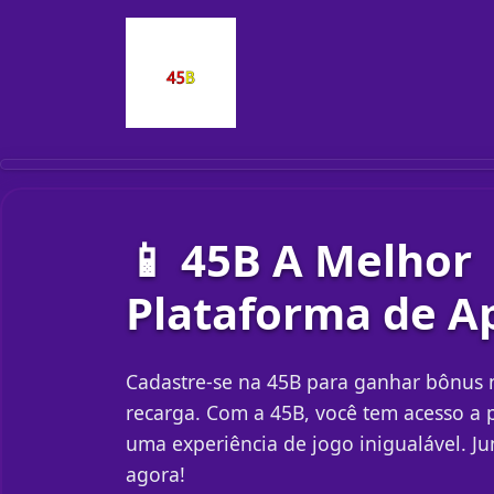
📱 45B A Melhor
Plataforma de A
Cadastre-se na 45B para ganhar bônus 
recarga. Com a 45B, você tem acesso a 
uma experiência de jogo inigualável. J
agora!