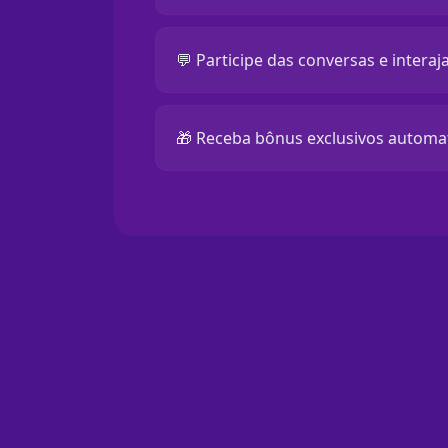
💬 Participe das conversas e interaj
🎁 Receba bônus exclusivos autom