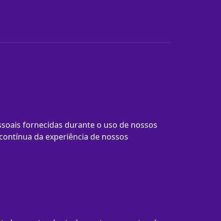
ssoais fornecidas durante o uso de nossos
 contínua da experiência de nossos