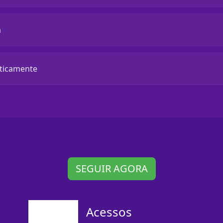
a
aticamente
SEGUIR AGORA
Acessos