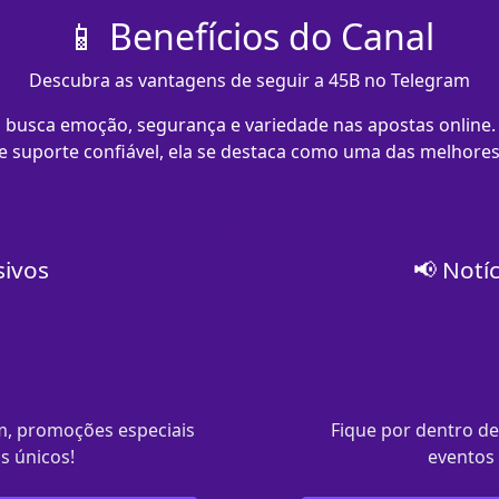
📱 Benefícios do Canal
Descubra as vantagens de seguir a 45B no Telegram
busca emoção, segurança e variedade nas apostas online
e suporte confiável, ela se destaca como uma das melhore
sivos
📢 Notí
m, promoções especiais
Fique por dentro d
s únicos!
eventos