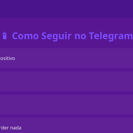
📱 Como Seguir no Telegram
ositivo
erder nada