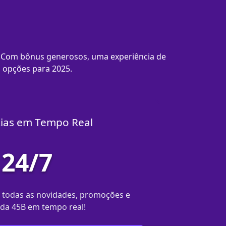
. Com bônus generosos, uma experiência de
s opções para 2025.
cias em Tempo Real
24/7
e todas as novidades, promoções e
 da 45B em tempo real!