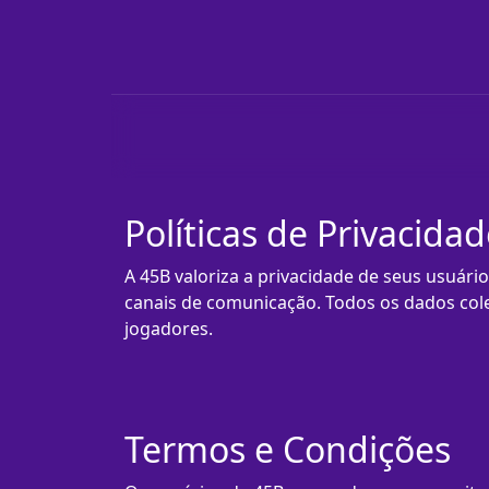
Políticas de Privacida
A 45B valoriza a privacidade de seus usuár
canais de comunicação. Todos os dados cole
jogadores.
Termos e Condições