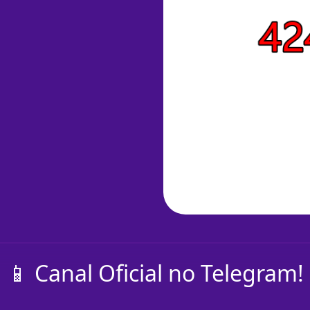
📱 Canal Oficial no Telegram!