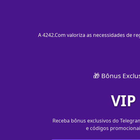
A 4242.Com valoriza as necessidades de reg
🎁 Bônus Exclu
VIP
Receba bônus exclusivos do Telegra
e códigos promocionai