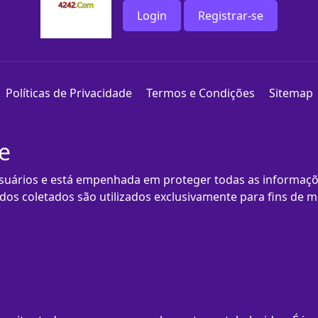
Login
Registrar-se
Políticas de Privacidade
Termos e Condições
Sitemap
de
usuários e está empenhada em proteger todas as informaçõ
os coletados são utilizados exclusivamente para fins de m