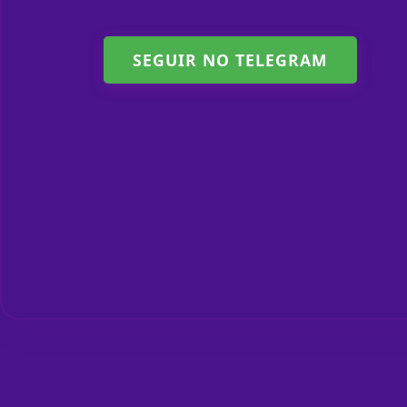
SEGUIR NO TELEGRAM