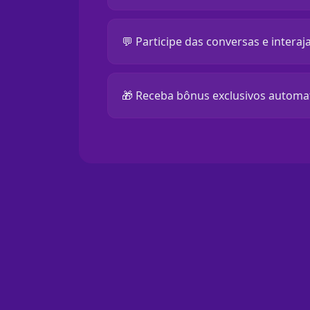
💬 Participe das conversas e interaj
🎁 Receba bônus exclusivos autom