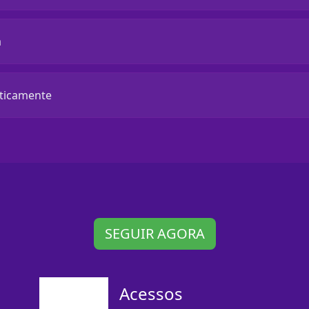
a
aticamente
SEGUIR AGORA
Acessos