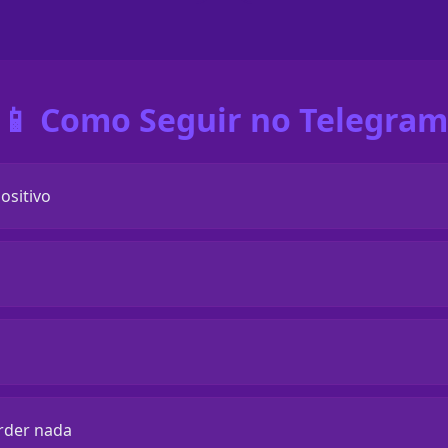
📱 Como Seguir no Telegram
ositivo
erder nada