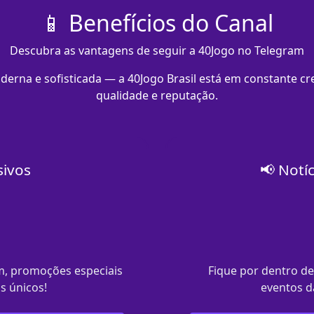
📱 Benefícios do Canal
Descubra as vantagens de seguir a 40Jogo no Telegram
erna e sofisticada — a 40Jogo Brasil está em constante c
qualidade e reputação.
sivos
📢 Notí
m, promoções especiais
Fique por dentro d
s únicos!
eventos d