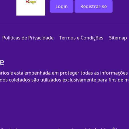
Login
Registrar-se
Políticas de Privacidade
Termos e Condições
Sitemap
de
uários e está empenhada em proteger todas as informações
os coletados são utilizados exclusivamente para fins de m