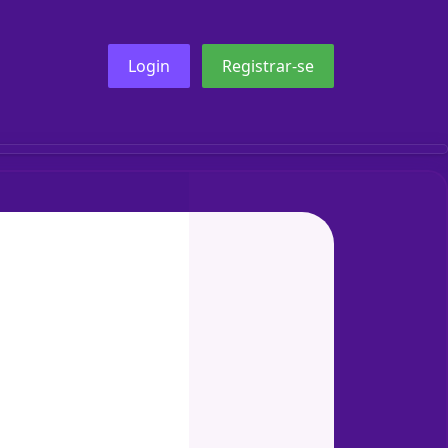
Login
Registrar-se