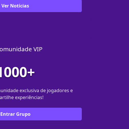
Ver Notícias
Comunidade VIP
1000+
unidade exclusiva de jogadores e
rtilhe experiências!
Entrar Grupo