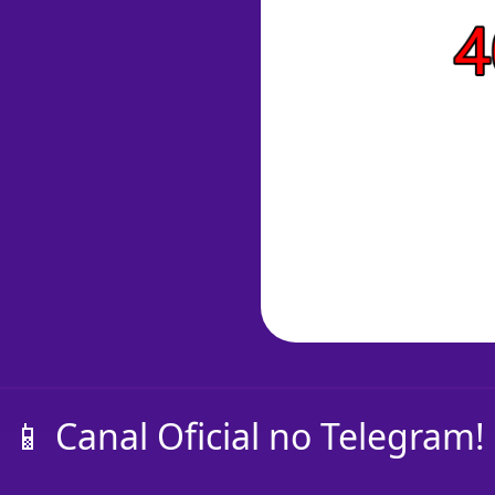
📱 Canal Oficial no Telegram!