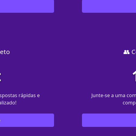
reto
👥 
t
espostas rápidas e
Junte-se a uma com
lizado!
compa
e