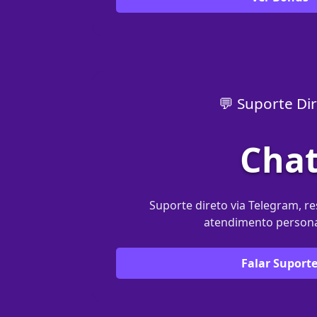
💬 Suporte Di
Cha
Suporte direto via Telegram, r
atendimento persona
Falar Suport