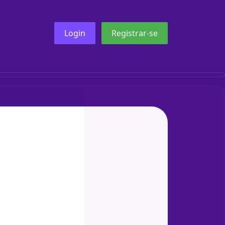
Login
Registrar-se