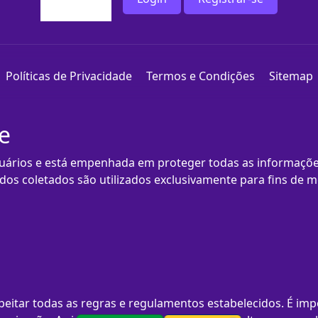
Políticas de Privacidade
Termos e Condições
Sitemap
de
suários e está empenhada em proteger todas as informaçõe
os coletados são utilizados exclusivamente para fins de m
itar todas as regras e regulamentos estabelecidos. É impo