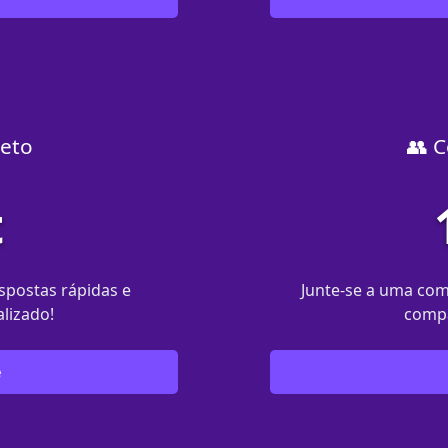
reto
👥 
t
espostas rápidas e
Junte-se a uma com
lizado!
compa
e