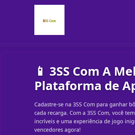
📱 3SS Com A Me
Plataforma de A
Cadastre-se na 3SS Com para ganhar b
cada recarga. Com a 3SS Com, você te
incríveis e uma experiência de jogo inig
vencedores agora!