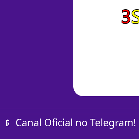
📱 Canal Oficial no Telegram!