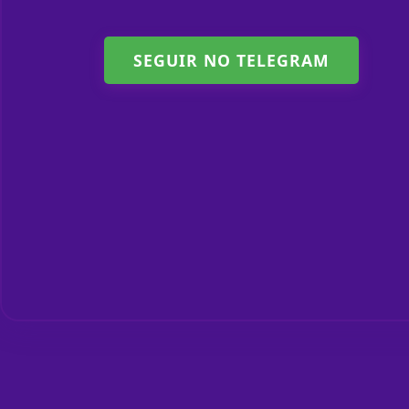
SEGUIR NO TELEGRAM