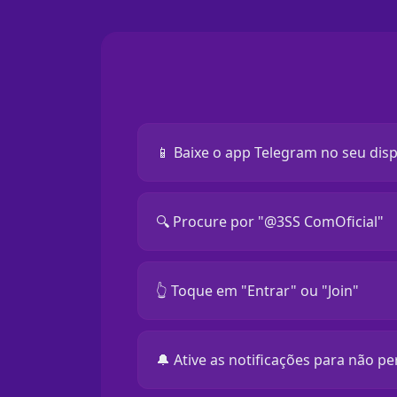
📱 Baixe o app Telegram no seu disp
🔍 Procure por "@3SS ComOficial"
👆 Toque em "Entrar" ou "Join"
🔔 Ative as notificações para não p