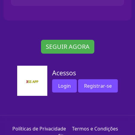
SEGUIR AGORA
Acessos
Login
Registrar-se
Políticas de Privacidade
Termos e Condições