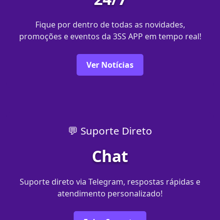
Fique por dentro de todas as novidades,
promoções e eventos da 3SS APP em tempo real!
Ver Notícias
💬 Suporte Direto
Chat
Suporte direto via Telegram, respostas rápidas e
atendimento personalizado!