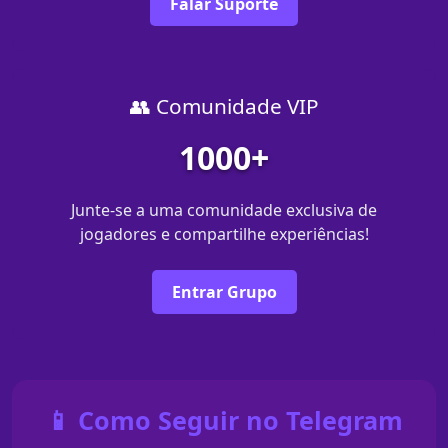
Falar Suporte
👥 Comunidade VIP
1000+
Junte-se a uma comunidade exclusiva de
jogadores e compartilhe experiências!
Entrar Grupo
📱 Como Seguir no Telegram