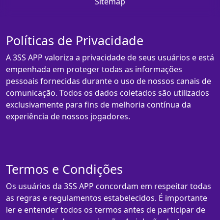
Sitemap
Políticas de Privacidade
A 3SS APP valoriza a privacidade de seus usuários e está
empenhada em proteger todas as informações
pessoais fornecidas durante o uso de nossos canais de
comunicação. Todos os dados coletados são utilizados
exclusivamente para fins de melhoria contínua da
experiência de nossos jogadores.
Termos e Condições
Os usuários da 3SS APP concordam em respeitar todas
as regras e regulamentos estabelecidos. É importante
ler e entender todos os termos antes de participar de