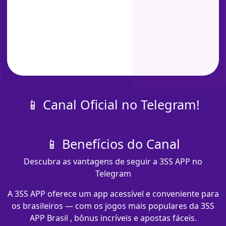
📱 Canal Oficial no Telegram!
📱 Benefícios do Canal
Descubra as vantagens de seguir a 3SS APP no
Telegram
A 3SS APP oferece um app acessível e conveniente para
os brasileiros — com os jogos mais populares da 3SS
APP Brasil , bônus incríveis e apostas fáceis.