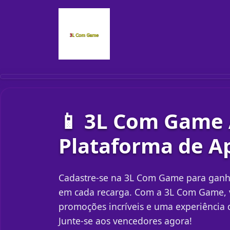
📱 3L Com Game 
Plataforma de A
Cadastre-se na 3L Com Game para ganh
em cada recarga. Com a 3L Com Game, 
promoções incríveis e uma experiência d
Junte-se aos vencedores agora!