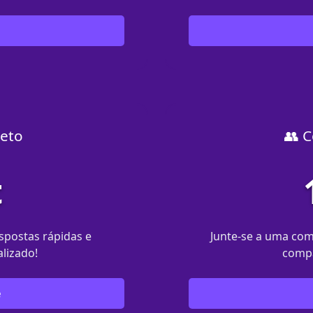
reto
👥 
t
espostas rápidas e
Junte-se a uma com
lizado!
compa
e