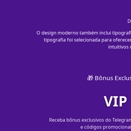
D
O design moderno também inclui tipografi
tipografia foi selecionada para oferec
intuitivos
🎁 Bônus Exclu
VIP
Receba bônus exclusivos do Telegra
e códigos promocionai