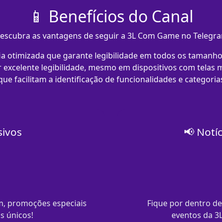
📱 Benefícios do Canal
escubra as vantagens de seguir a 3L Com Game no Telegr
a otimizada que garante legibilidade em todos os tamanhos
er excelente legibilidade, mesmo em dispositivos com telas
 que facilitam a identificação de funcionalidades e categoria
sivos
📢 Notí
m, promoções especiais
Fique por dentro d
s únicos!
eventos da 3