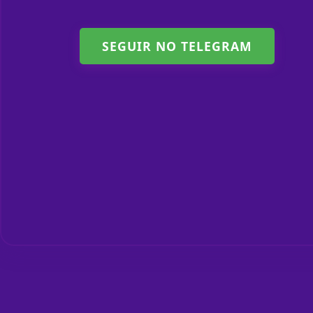
SEGUIR NO TELEGRAM