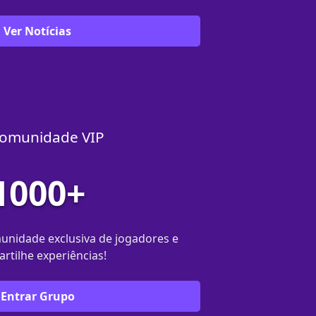
Ver Notícias
Comunidade VIP
1000+
unidade exclusiva de jogadores e
rtilhe experiências!
Entrar Grupo