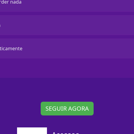
erder nada
a
aticamente
SEGUIR AGORA