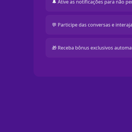
🔔 Ative as notificações para não p
💬 Participe das conversas e interaj
🎁 Receba bônus exclusivos autom