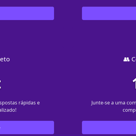
reto
👥 
t
espostas rápidas e
Junte-se a uma com
lizado!
compa
e