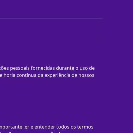
ções pessoais fornecidas durante o uso de
elhoria contínua da experiência de nossos
mportante ler e entender todos os termos