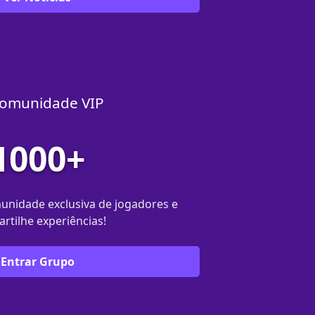
Comunidade VIP
1000+
unidade exclusiva de jogadores e
rtilhe experiências!
Entrar Grupo