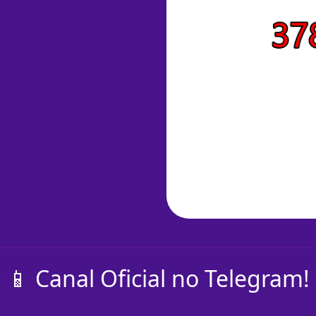
📱 Canal Oficial no Telegram!