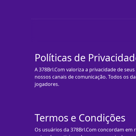
Políticas de Privacida
A 378Brl.Com valoriza a privacidade de seu
nossos canais de comunicação. Todos os dad
jogadores.
Termos e Condições
Os usuários da 378Brl.Com concordam em res