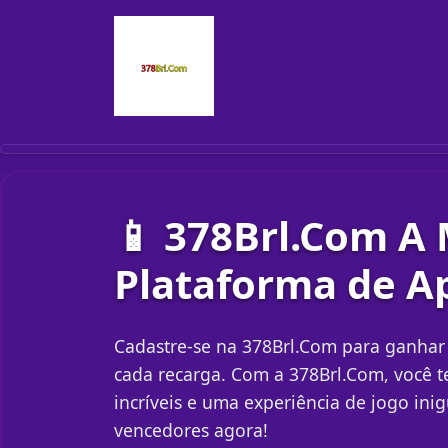
📱 378Brl.Com A
Plataforma de A
Cadastre-se na 378Brl.Com para ganhar
cada recarga. Com a 378Brl.Com, você 
incríveis e uma experiência de jogo inig
vencedores agora!