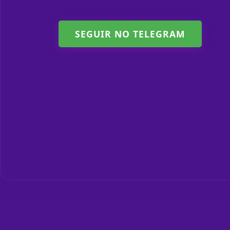
SEGUIR NO TELEGRAM