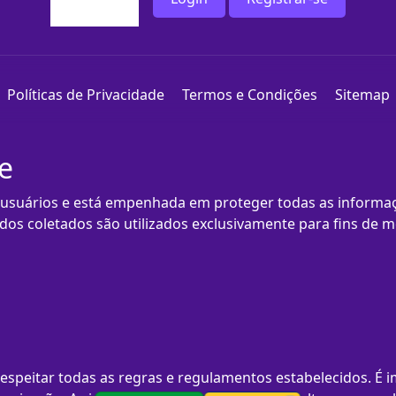
Políticas de Privacidade
Termos e Condições
Sitemap
de
s usuários e está empenhada em proteger todas as informa
os coletados são utilizados exclusivamente para fins de m
peitar todas as regras e regulamentos estabelecidos. É i