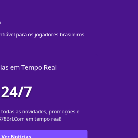
m
iável para os jogadores brasileiros.
cias em Tempo Real
24/7
e todas as novidades, promoções e
378Brl.Com em tempo real!
Ver Notícias