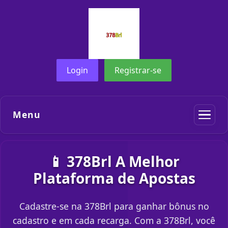
Login
Registrar-se
Menu
📱 378Brl A Melhor
Plataforma de Apostas
Cadastre-se na 378Brl para ganhar bônus no
cadastro e em cada recarga. Com a 378Brl, você