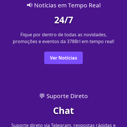
📢 Notícias em Tempo Real
24/7
Fique por dentro de todas as novidades,
promoções e eventos da 378Brl em tempo real!
Ver Notícias
💬 Suporte Direto
Chat
Suporte direto via Telegram, respostas rápidas e