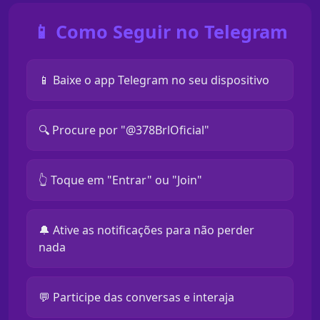
📱 Como Seguir no Telegram
📱 Baixe o app Telegram no seu dispositivo
🔍 Procure por "@378BrlOficial"
👆 Toque em "Entrar" ou "Join"
🔔 Ative as notificações para não perder
nada
💬 Participe das conversas e interaja