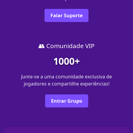
Falar Suporte
👥 Comunidade VIP
1000+
Junte-se a uma comunidade exclusiva de
jogadores e compartilhe experiências!
Entrar Grupo