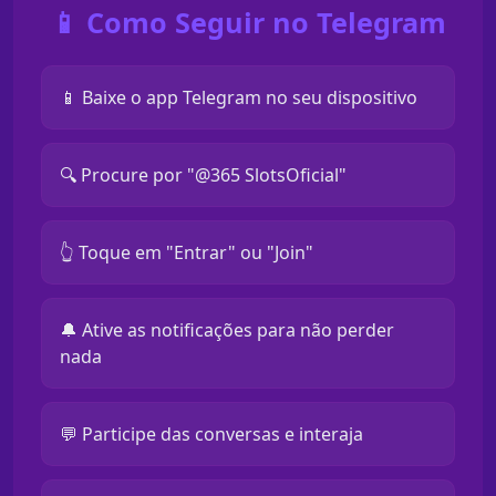
📱 Como Seguir no Telegram
📱 Baixe o app Telegram no seu dispositivo
🔍 Procure por "@365 SlotsOficial"
👆 Toque em "Entrar" ou "Join"
🔔 Ative as notificações para não perder
nada
💬 Participe das conversas e interaja