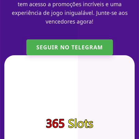
tem acesso a promoções incríveis e uma
experiência de jogo inigualável. Junte-se aos
vencedores agora!
SEGUIR NO TELEGRAM