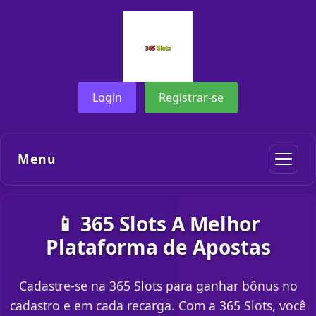
Login
Registrar-se
Menu
📱 365 Slots A Melhor
Plataforma de Apostas
Cadastre-se na 365 Slots para ganhar bônus no
cadastro e em cada recarga. Com a 365 Slots, você