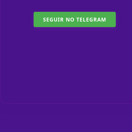
SEGUIR NO TELEGRAM