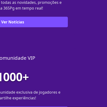
e todas as novidades, promoções e
a 365Pg em tempo real!
Ver Notícias
Comunidade VIP
1000+
unidade exclusiva de jogadores e
rtilhe experiências!