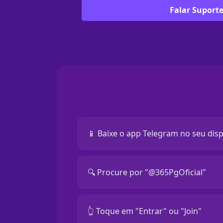
Falar Suport
📱 Baixe o app Telegram no seu disp
🔍 Procure por "@365PgOficial"
👆 Toque em "Entrar" ou "Join"