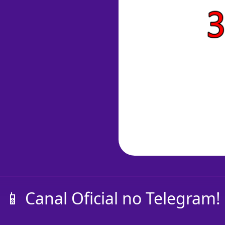
📱 Canal Oficial no Telegram!