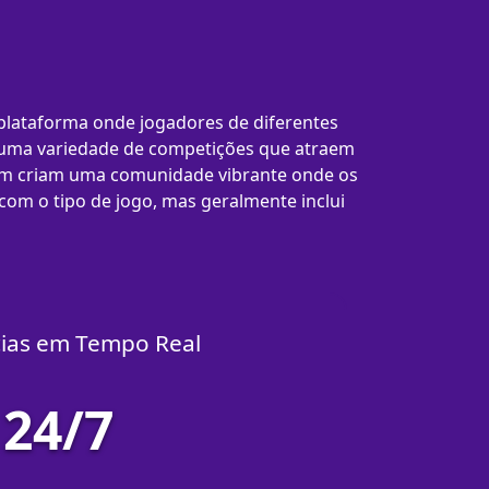
plataforma onde jogadores de diferentes
ce uma variedade de competições que atraem
bém criam uma comunidade vibrante onde os
com o tipo de jogo, mas geralmente inclui
cias em Tempo Real
24/7