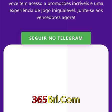
você tem acesso a promoções incríveis e uma
experiência de jogo inigualável. Junte-se aos
vencedores agora!
SEGUIR NO TELEGRAM