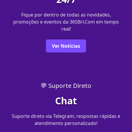
Fique por dentro de todas as novidades,
promoções e eventos da 365Brl.Com em tempo
real!
Ver Notícias
💬 Suporte Direto
Chat
Suporte direto via Telegram, respostas rápidas e
atendimento personalizado!