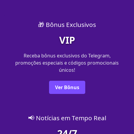
🎁 Bônus Exclusivos
VIP
Receba bônus exclusivos do Telegram,
promoções especiais e códigos promocionais
únicos!
Ver Bônus
📢 Notícias em Tempo Real
24/7