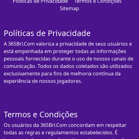
Políticas de Privacidade
Termos e Condições
Sitemap
Políticas de Privacidade
A 365Brl.Com valoriza a privacidade de seus usuários e
está empenhada em proteger todas as informações
pessoais fornecidas durante o uso de nossos canais de
comunicação. Todos os dados coletados são utilizados
exclusivamente para fins de melhoria contínua da
experiência de nossos jogadores.
Termos e Condições
Os usuários da 365Brl.Com concordam em respeitar
todas as regras e regulamentos estabelecidos. É