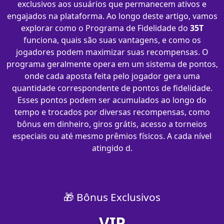
exclusivos aos usuários que permanecem ativos e
engajados na plataforma. Ao longo deste artigo, vamos
explorar como o Programa de Fidelidade do
35T
funciona, quais são suas vantagens, e como os
jogadores podem maximizar suas recompensas. O
programa geralmente opera em um sistema de pontos,
onde cada aposta feita pelo jogador gera uma
quantidade correspondente de pontos de fidelidade.
Esses pontos podem ser acumulados ao longo do
tempo e trocados por diversas recompensas, como
bônus em dinheiro, giros grátis, acesso a torneios
especiais ou até mesmo prêmios físicos. A cada nível
atingido d.
🎁 Bônus Exclusivos
VIP