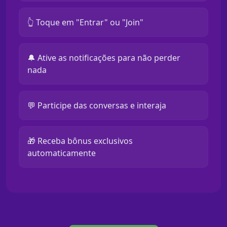
👆 Toque em "Entrar" ou "Join"
🔔 Ative as notificações para não perder
nada
💬 Participe das conversas e interaja
🎁 Receba bônus exclusivos
automaticamente