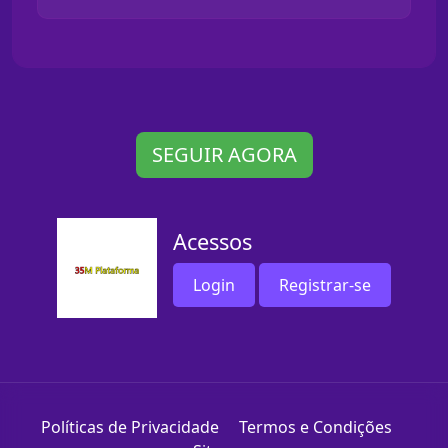
SEGUIR AGORA
Acessos
Login
Registrar-se
Políticas de Privacidade
Termos e Condições