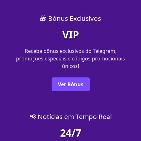
🎁 Bônus Exclusivos
VIP
Receba bônus exclusivos do Telegram,
promoções especiais e códigos promocionais
únicos!
Ver Bônus
📢 Notícias em Tempo Real
24/7