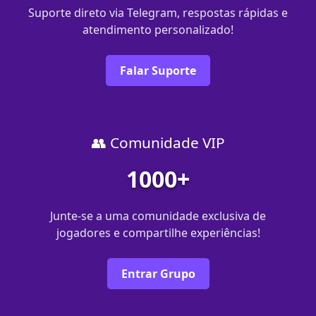
Suporte direto via Telegram, respostas rápidas e
atendimento personalizado!
Falar Suporte
👥 Comunidade VIP
1000+
Junte-se a uma comunidade exclusiva de
jogadores e compartilhe experiências!
Entrar Grupo