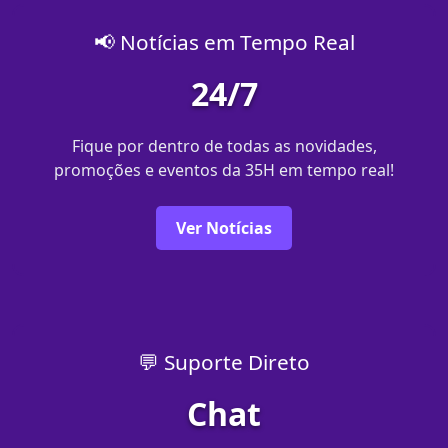
📢 Notícias em Tempo Real
24/7
Fique por dentro de todas as novidades,
promoções e eventos da 35H em tempo real!
Ver Notícias
💬 Suporte Direto
Chat