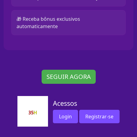
🎁 Receba bônus exclusivos
automaticamente
SEGUIR AGORA
Acessos
Login
Registrar-se