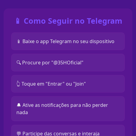
📱 Como Seguir no Telegram
📱 Baixe o app Telegram no seu dispositivo
🔍 Procure por "@35HOficial"
👆 Toque em "Entrar" ou "Join"
🔔 Ative as notificações para não perder
nada
💬 Participe das conversas e interaja