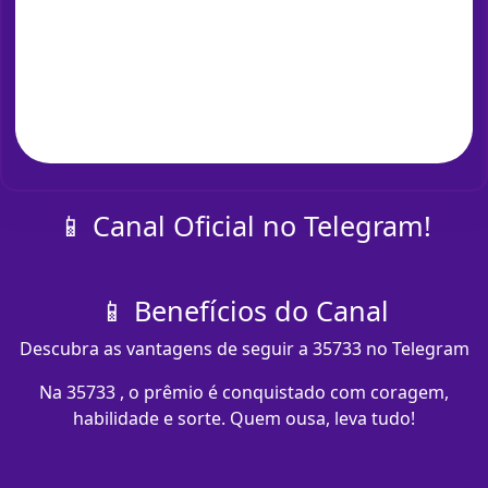
📱 Canal Oficial no Telegram!
📱 Benefícios do Canal
Descubra as vantagens de seguir a 35733 no Telegram
Na 35733 , o prêmio é conquistado com coragem,
habilidade e sorte. Quem ousa, leva tudo!