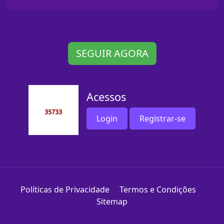
SEGUIR AGORA
Acessos
Login
Registrar-se
Políticas de Privacidade
Termos e Condições
Sitemap