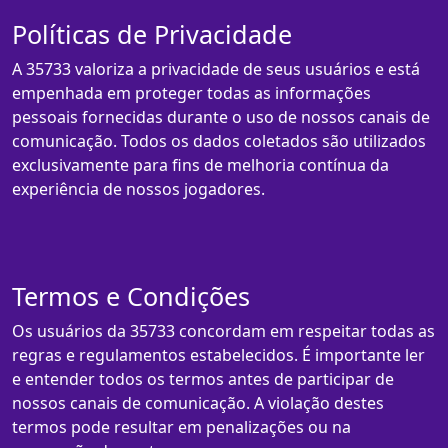
Políticas de Privacidade
A 35733 valoriza a privacidade de seus usuários e está
empenhada em proteger todas as informações
pessoais fornecidas durante o uso de nossos canais de
comunicação. Todos os dados coletados são utilizados
exclusivamente para fins de melhoria contínua da
experiência de nossos jogadores.
Termos e Condições
Os usuários da 35733 concordam em respeitar todas as
regras e regulamentos estabelecidos. É importante ler
e entender todos os termos antes de participar de
nossos canais de comunicação. A violação destes
termos pode resultar em penalizações ou na