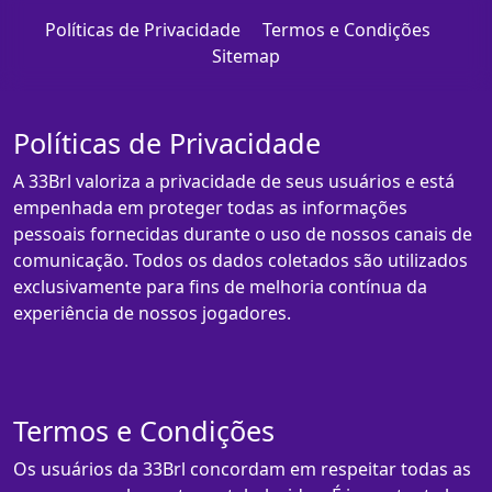
Políticas de Privacidade
Termos e Condições
Sitemap
Políticas de Privacidade
A 33Brl valoriza a privacidade de seus usuários e está
empenhada em proteger todas as informações
pessoais fornecidas durante o uso de nossos canais de
comunicação. Todos os dados coletados são utilizados
exclusivamente para fins de melhoria contínua da
experiência de nossos jogadores.
Termos e Condições
Os usuários da 33Brl concordam em respeitar todas as