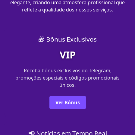
elegante, criando uma atmosfera profissional que
reflete a qualidade dos nossos serviços.
🎁 Bônus Exclusivos
VIP
Receba bônus exclusivos do Telegram,
promoções especiais e códigos promocionais
únicos!
Ver Bônus
📢 Notícias em Tempo Real