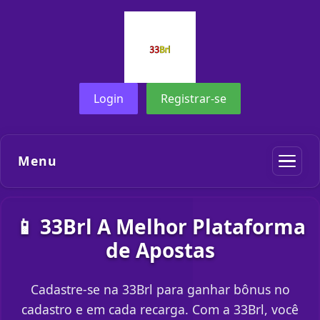
Login
Registrar-se
Menu
📱 33Brl A Melhor Plataforma
de Apostas
Cadastre-se na 33Brl para ganhar bônus no
cadastro e em cada recarga. Com a 33Brl, você