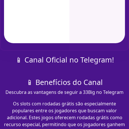
📱 Canal Oficial no Telegram!
📱 Benefícios do Canal
Descubra as vantagens de seguir a 33Big no Telegram
Os slots com rodadas grátis são especialmente
populares entre os jogadores que buscam valor
adicional. Estes jogos oferecem rodadas grátis como
recurso especial, permitindo que os jogadores ganhem