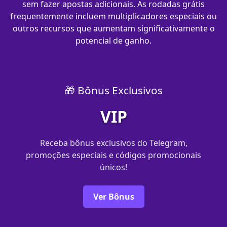
sem fazer apostas adicionais. As rodadas grátis
frequentemente incluem multiplicadores especiais ou
outros recursos que aumentam significativamente o
potencial de ganho.
🎁 Bônus Exclusivos
VIP
Receba bônus exclusivos do Telegram,
promoções especiais e códigos promocionais
únicos!
Ver Bônus