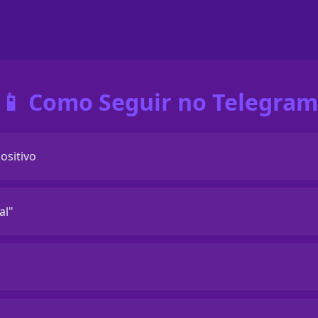
📱 Como Seguir no Telegram
ositivo
al"