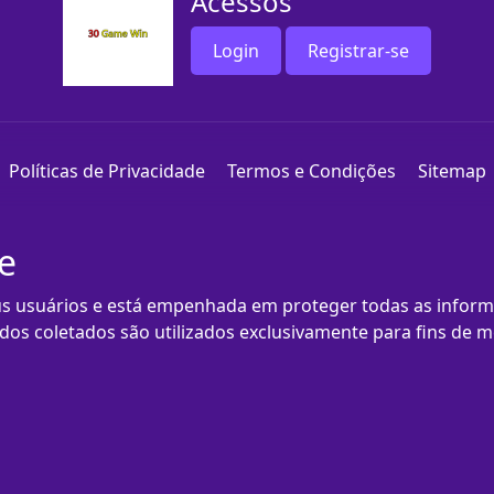
Acessos
Login
Registrar-se
Políticas de Privacidade
Termos e Condições
Sitemap
de
eus usuários e está empenhada em proteger todas as inform
os coletados são utilizados exclusivamente para fins de m