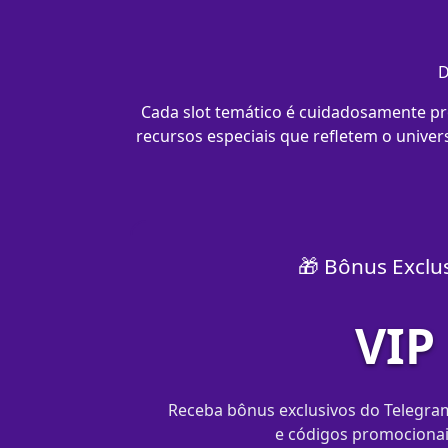
D
Cada slot temático é cuidadosamente pro
recursos especiais que refletem o unive
🎁 Bônus Exclu
VIP
Receba bônus exclusivos do Telegra
e códigos promocionai