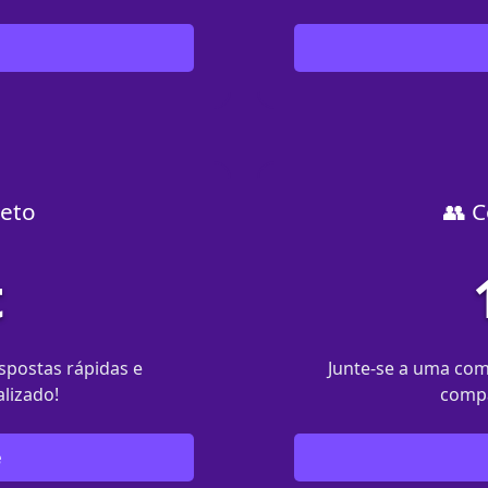
reto
👥 
t
espostas rápidas e
Junte-se a uma com
lizado!
compa
e