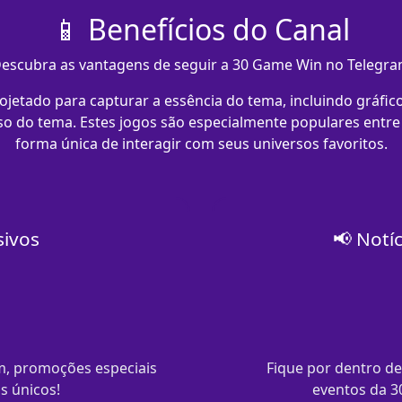
📱 Benefícios do Canal
escubra as vantagens de seguir a 30 Game Win no Telegr
jetado para capturar a essência do tema, incluindo gráficos
rso do tema. Estes jogos são especialmente populares entre
forma única de interagir com seus universos favoritos.
sivos
📢 Notí
m, promoções especiais
Fique por dentro d
s únicos!
eventos da 3