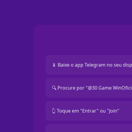
📱 Baixe o app Telegram no seu disp
🔍 Procure por "@30 Game WinOfici
👆 Toque em "Entrar" ou "Join"