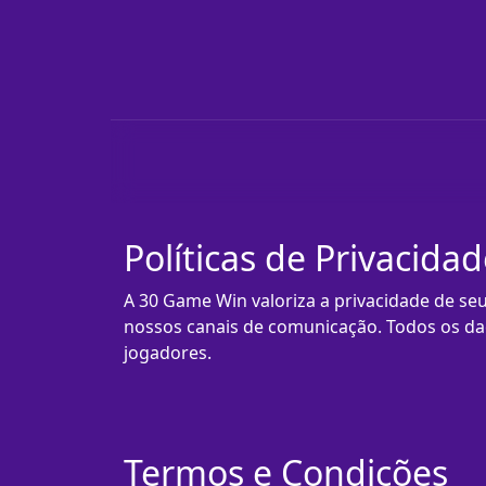
Políticas de Privacida
A 30 Game Win valoriza a privacidade de s
nossos canais de comunicação. Todos os dad
jogadores.
Termos e Condições