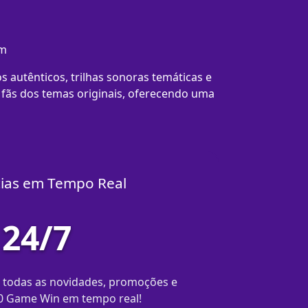
am
 autênticos, trilhas sonoras temáticas e
 fãs dos temas originais, oferecendo uma
cias em Tempo Real
24/7
e todas as novidades, promoções e
0 Game Win em tempo real!