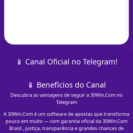
📱 Canal Oficial no Telegram!
📱 Benefícios do Canal
Descubra as vantagens de seguir a 30Win.Com no
Telegram
A 30Win.Com é um software de apostas que transforma
pouco em muito — com garantia oficial da 30Win.Com
Brasil , justiça, transparência e grandes chances de