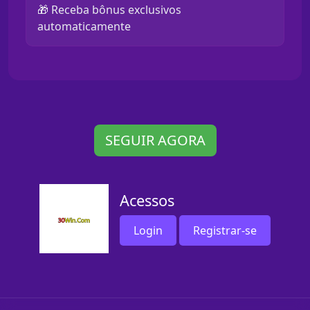
🎁 Receba bônus exclusivos
automaticamente
SEGUIR AGORA
Acessos
Login
Registrar-se