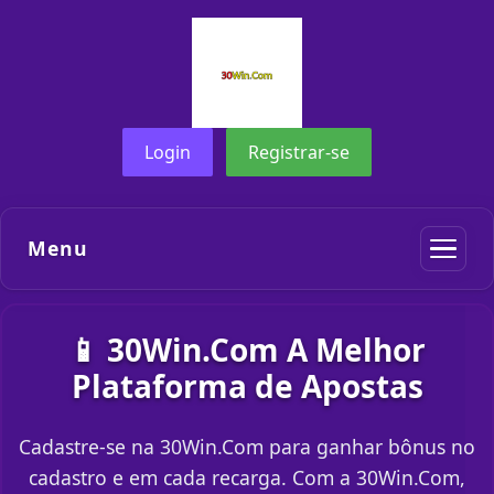
Login
Registrar-se
Menu
📱 30Win.Com A Melhor
Plataforma de Apostas
Cadastre-se na 30Win.Com para ganhar bônus no
cadastro e em cada recarga. Com a 30Win.Com,