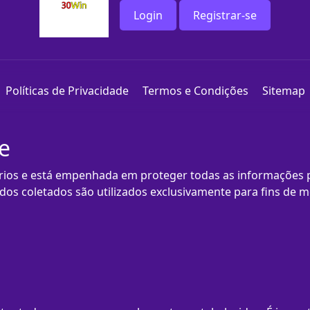
Login
Registrar-se
Políticas de Privacidade
Termos e Condições
Sitemap
de
ários e está empenhada em proteger todas as informações 
os coletados são utilizados exclusivamente para fins de m