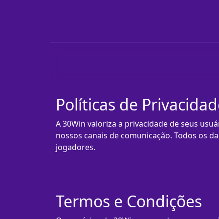
Políticas de Privacida
A 30Win valoriza a privacidade de seus usu
nossos canais de comunicação. Todos os dad
jogadores.
Termos e Condições