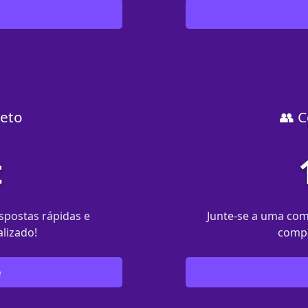
reto
👥 
t
espostas rápidas e
Junte-se a uma com
lizado!
compa
e