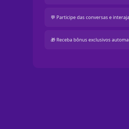
💬 Participe das conversas e interaj
🎁 Receba bônus exclusivos autom