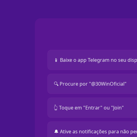
📱 Baixe o app Telegram no seu disp
🔍 Procure por "@30WinOficial"
👆 Toque em "Entrar" ou "Join"
🔔 Ative as notificações para não p