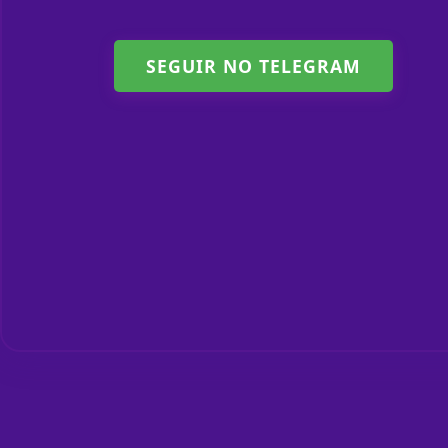
SEGUIR NO TELEGRAM