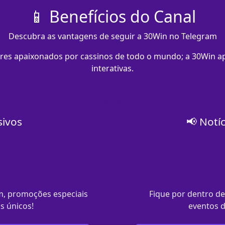
📱 Benefícios do Canal
Descubra as vantagens de seguir a 30Win no Telegram
ores apaixonados por cassinos de todo o mundo; a 30Win a
interativas.
sivos
📢 Notí
m, promoções especiais
Fique por dentro d
s únicos!
eventos d