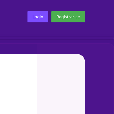
Login
Registrar-se