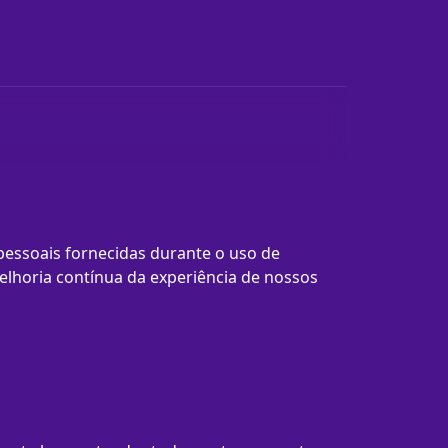
pessoais fornecidas durante o uso de
elhoria contínua da experiência de nossos